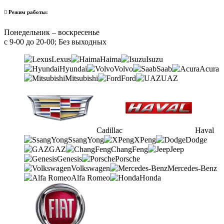
Режим работы:
Понедельник – воскресенье
с 9-00 до 20-00; Без выходных
Lexus
Haima
Isuzu
Hyundai
Volvo
Saab
Acura
Mitsubishi
Ford
UAZ
Cadillac
Haval
SsangYong
XPeng
Dodge
GAZ
ChangFeng
Jeep
Genesis
Porsche
Volkswagen
Mercedes-Benz
Alfa Romeo
Honda