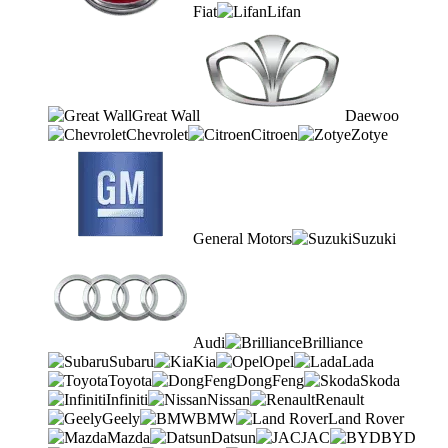
Fiat
Lifan
Great Wall
Daewoo
Chevrolet
Citroen
Zotye
General Motors
Suzuki
Audi
Brilliance
Subaru
Kia
Opel
Lada
Toyota
DongFeng
Skoda
Infiniti
Nissan
Renault
Geely
BMW
Land Rover
Mazda
Datsun
JAC
BYD