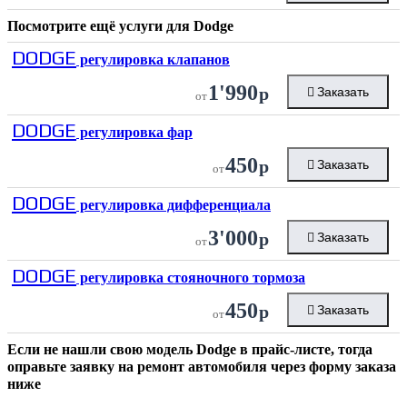
Посмотрите ещё услуги для
Dodge
DODGE
регулировка клапанов
1'990
р
Заказать
от
DODGE
регулировка фар
450
р
Заказать
от
DODGE
регулировка дифференциала
3'000
р
Заказать
от
DODGE
регулировка стояночного тормоза
450
р
Заказать
от
Если не нашли свою модель
Dodge
в прайс-листе, тогда
оправьте заявку на ремонт автомобиля через форму заказа
ниже