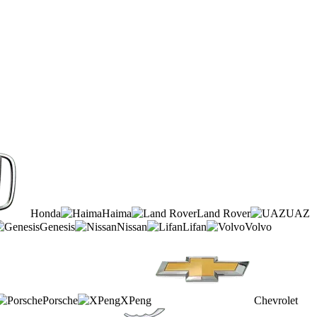
Honda
Haima
Land Rover
UAZ
Genesis
Nissan
Lifan
Volvo
Porsche
XPeng
Chevrolet