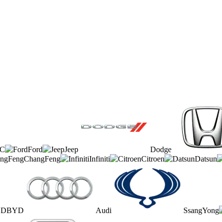
AC
Ford
Jeep
Dodge
ChangFeng
Infiniti
Citroen
Datsun
BYD
Audi
SsangYong