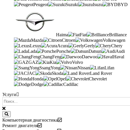
Peugeot
Suzuki
Isuzu
BYD
Haima
Fiat
Brilliance
Mazda
Citroen
Volkswagen
Lexus
Acura
Geely
Chery
Lada
Porsche
Datsun
Audi
ChangFeng
Daewoo
Haval
GAZ
Kia
Volvo
SsangYong
Nissan
Lifan
JAC
Skoda
Land Rover
Honda
Opel
Chevrolet
Dodge
Cadillac
Услуги
Компьютерная диагностика
Ремонт двигателя