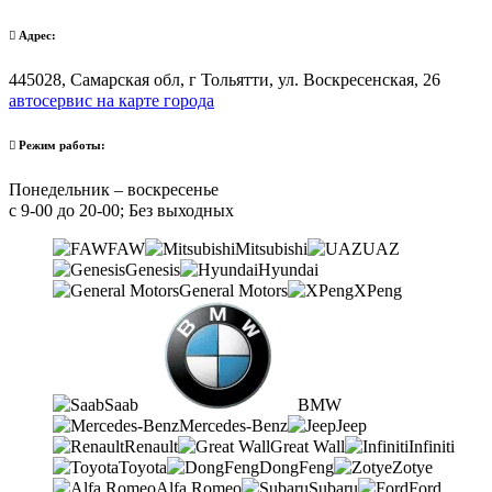
Адрес:
445028, Самарская обл, г Тольятти, ул. Воскресенская, 26
автосервис на карте города
Режим работы:
Понедельник – воскресенье
с 9-00 до 20-00; Без выходных
FAW
Mitsubishi
UAZ
Genesis
Hyundai
General Motors
XPeng
Saab
BMW
Mercedes-Benz
Jeep
Renault
Great Wall
Infiniti
Toyota
DongFeng
Zotye
Alfa Romeo
Subaru
Ford