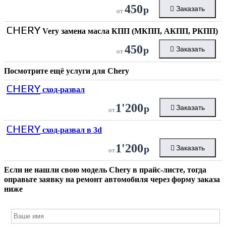
450
р
Заказать
от
CHERY
Very замена масла КПП (МКПП, АКПП, РКПП)
450
р
Заказать
от
Посмотрите ещё услуги для
Chery
CHERY
сход-развал
1'200
р
Заказать
от
CHERY
сход-развал в 3d
1'200
р
Заказать
от
Если не нашли свою модель
Chery
в прайс-листе, тогда
оправьте заявку на ремонт автомобиля через форму заказа
ниже