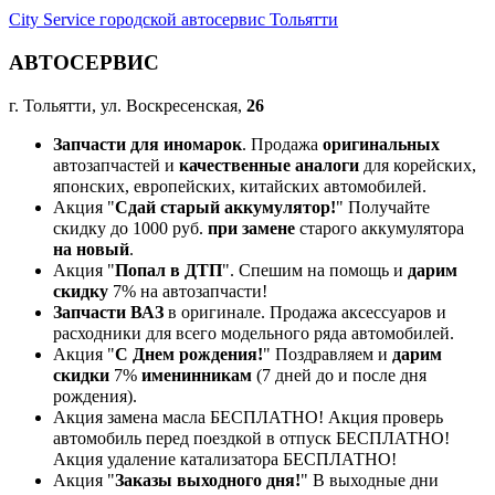
City Service городской автосервис Тольятти
АВТОСЕРВИС
г. Тольятти, ул. Воскресенская,
26
Запчасти для иномарок
. Продажа
оригинальных
автозапчастей и
качественные аналоги
для корейских,
японских, европейских, китайских автомобилей.
Акция "
Сдай старый аккумулятор!
" Получайте
скидку до 1000 руб.
при замене
старого аккумулятора
на новый
.
Акция "
Попал в ДТП
". Спешим на помощь и
дарим
скидку
7% на автозапчасти!
Запчасти ВАЗ
в оригинале. Продажа аксессуаров и
расходники для всего модельного ряда автомобилей.
Акция "
С Днем рождения!
" Поздравляем и
дарим
скидки
7%
именинникам
(7 дней до и после дня
рождения).
Акция замена масла БЕСПЛАТНО! Акция проверь
автомобиль перед поездкой в отпуск БЕСПЛАТНО!
Акция удаление катализатора БЕСПЛАТНО!
Акция "
Заказы выходного дня!
" В выходные дни