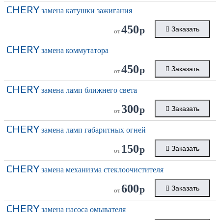
CHERY
замена катушки зажигания
450
р
Заказать
от
CHERY
замена коммутатора
450
р
Заказать
от
CHERY
замена ламп ближнего света
300
р
Заказать
от
CHERY
замена ламп габаритных огней
150
р
Заказать
от
CHERY
замена механизма стеклоочистителя
600
р
Заказать
от
CHERY
замена насоса омывателя