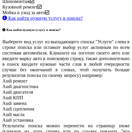
Шиномонтаж
Кузовной ремонт
Мойка и уход за авто
Как найти нужную услугу в поиске
?
Как найти нужную услугу в поиске
?
Выберите вид услуг из выпадающего списка "Услуги" слева в
строке поиска или оставьте выбор услуг активным по всем
системам автомобиля. Кликните на логотип своего авто или
введите марку авто в поисковую строку, также дополнительно
в поиск вводите нужные части слов в любой очередности
(лучше без окончаний в словах, чтоб получить больше
результатов поиска по своему запросу) например:
Audi ремонт
Audi
диагностика
Audi
двигателя
Audi
КПП
Audi
замена
Audi
сцепления
Audi
масла
Audi
установка
Результаты поиска можно перенести на страницу ниже
(кликнув на лупу справа или по ссылке показать "все