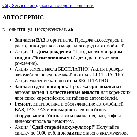
City Service городской автосервис Тольятти
АВТОСЕРВИС
г. Тольятти, ул. Воскресенская,
26
Запчасти ВАЗ
в оригинале. Продажа аксессуаров и
расходники для всего модельного ряда автомобилей.
Акция "
С Днем рождения!
" Поздравляем и
дарим
скидки
7%
именинникам
(7 дней до и после дня
рождения).
Акция замена масла БЕСПЛАТНО! Акция проверь
автомобиль перед поездкой в отпуск БЕСПЛАТНО!
Акция удаление катализатора БЕСПЛАТНО!
Запчасти для иномарок
. Продажа
оригинальных
автозапчастей и
качественные аналоги
для корейских,
японских, европейских, китайских автомобилей.
Ремонт
, диагностика и обслуживание автомобилей
ВАЗ
, ГАЗ, УАЗ и
иномарок
на европейском
оборудовании. Уютная зона ожидания, чай, кофе и
видеоконтроль за ремонтом.
Акция "
Сдай старый аккумулятор!
" Получайте
скидку до 1000 руб.
при замене
старого аккумулятора