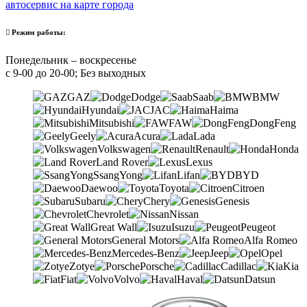
автосервис на карте города
Режим работы:
Понедельник – воскресенье
с 9-00 до 20-00; Без выходных
GAZ
Dodge
Saab
BMW
Hyundai
JAC
Haima
Mitsubishi
FAW
DongFeng
Geely
Acura
Lada
Volkswagen
Renault
Honda
Land Rover
Lexus
SsangYong
Lifan
BYD
Daewoo
Toyota
Citroen
Subaru
Chery
Genesis
Chevrolet
Nissan
Great Wall
Isuzu
Peugeot
General Motors
Alfa Romeo
Mercedes-Benz
Jeep
Opel
Zotye
Porsche
Cadillac
Kia
Fiat
Volvo
Haval
Datsun