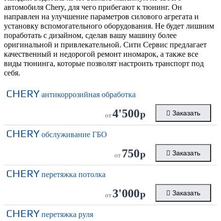
автомобиля Chery, для чего прибегают к тюнинг. Он
направлен на улучшение параметров силового агрегата и
установку вспомогательного оборудования. Не будет лишним
поработать с дизайном, сделав вашу машину более
оригинальной и привлекательной. Сити Сервис предлагает
качественный и недорогой ремонт иномарок, а также все
виды тюнинга, которые позволят настроить транспорт под
себя.
CHERY
антикоррозийная обработка
4'500
р
Заказать
от
CHERY
обслуживание ГБО
750
р
Заказать
от
CHERY
перетяжка потолка
3'000
р
Заказать
от
CHERY
перетяжка руля