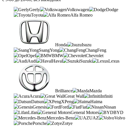
Geely
Volkswagen
Dodge
Toyota
Alfa Romeo
Honda
Isuzu
SsangYong
ChangFeng
Opel
BMW
Chevrolet
Audi
Haval
Suzuki
Lexus
Brilliance
Mazda
Acura
Great Wall
Infiniti
Datsun
XPeng
Haima
Genesis
Ford
Fiat
Nissan
Lifan
General Motors
BYD
Mercedes-Benz
UAZ
Volvo
Porsche
Zotye