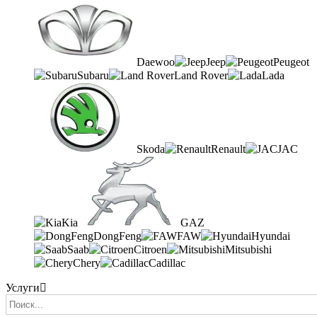
Daewoo
Jeep
Peugeot
Subaru
Land Rover
Lada
Skoda
Renault
JAC
Kia
GAZ
DongFeng
FAW
Hyundai
Saab
Citroen
Mitsubishi
Chery
Cadillac
Услуги