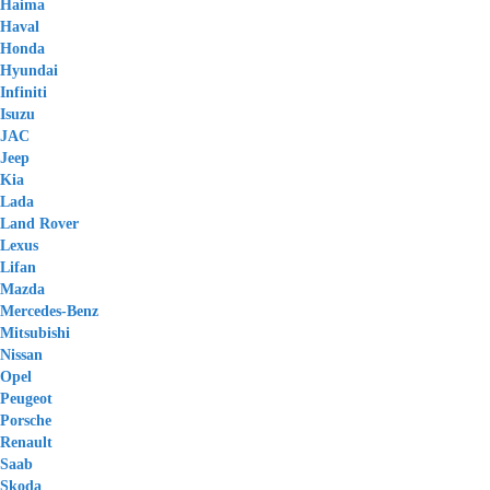
Haima
Haval
Honda
Hyundai
Infiniti
Isuzu
JAC
Jeep
Kia
Lada
Land Rover
Lexus
Lifan
Mazda
Mercedes-Benz
Mitsubishi
Nissan
Opel
Peugeot
Porsche
Renault
Saab
Skoda