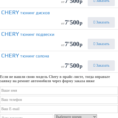
7'500
р
Заказать
от
CHERY
тюнинг дисков
7'500
р
Заказать
от
CHERY
тюнинг подвески
7'500
р
Заказать
от
CHERY
тюнинг салона
7'500
р
Заказать
от
Если не нашли свою модель
Chery
в прайс-листе, тогда оправьте
заявку на ремонт автомобиля через форму заказа ниже