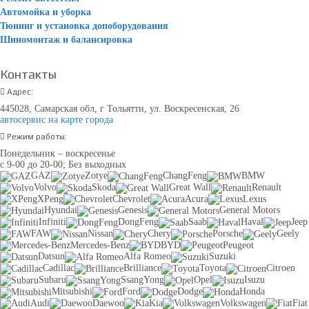
Автомойка и уборка
Тюнинг и установка допоборудования
Шиномонтаж и балансировка
Контакты
Адрес:
445028, Самарская обл, г Тольятти, ул. Воскресенская, 26
автосервис на карте города
Режим работы:
Понедельник – воскресенье
с 9-00 до 20-00; Без выходных
GAZ
Zotye
ChangFeng
BMW
Volvo
Skoda
Great Wall
Renault
XPeng
Chevrolet
Acura
Lexus
Hyundai
Genesis
General Motors
Infiniti
DongFeng
Saab
Haval
Jeep
FAW
Nissan
Chery
Porsche
Geely
Mercedes-Benz
BYD
Peugeot
Datsun
Alfa Romeo
Suzuki
Cadillac
Brilliance
Toyota
Citroen
Subaru
SsangYong
Opel
Isuzu
Mitsubishi
Ford
Dodge
Honda
Audi
Daewoo
Kia
Volkswagen
Fiat