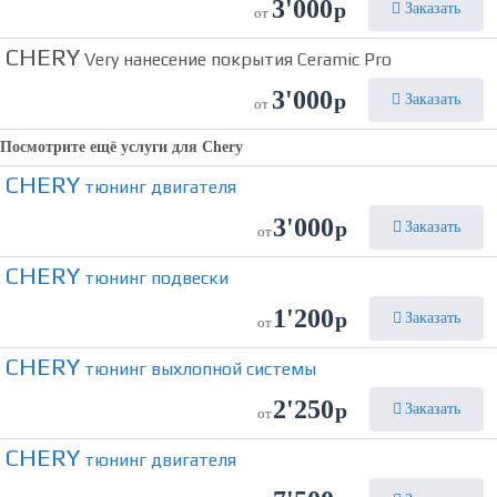
3'000
р
Заказать
от
CHERY
Very нанесение покрытия Ceramic Pro
3'000
р
Заказать
от
Посмотрите ещё услуги для
Chery
CHERY
тюнинг двигателя
3'000
р
Заказать
от
CHERY
тюнинг подвески
1'200
р
Заказать
от
CHERY
тюнинг выхлопной системы
2'250
р
Заказать
от
CHERY
тюнинг двигателя