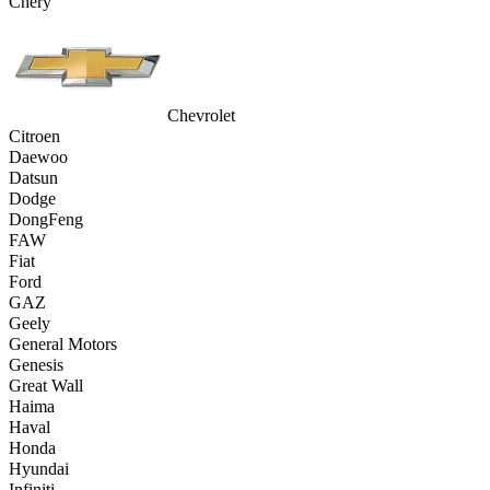
Chery
Chevrolet
Citroen
Daewoo
Datsun
Dodge
DongFeng
FAW
Fiat
Ford
GAZ
Geely
General Motors
Genesis
Great Wall
Haima
Haval
Honda
Hyundai
Infiniti