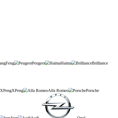
angFeng
Peugeot
Haima
Brilliance
XPeng
Alfa Romeo
Porsche
Jeep
Audi
Opel