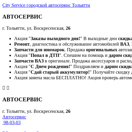
City Service городской автосервис Тольятти
АВТОСЕРВИС
г. Тольятти, ул. Воскресенская,
26
Акция "
Заказы выходного дня!
" В выходные дни
скидк
Ремонт
, диагностика и обслуживание автомобилей
ВАЗ
,
Запчасти для иномарок
. Продажа
оригинальных
автоза
Акция "
Попал в ДТП
". Спешим на помощь и
дарим ски
Запчасти ВАЗ
в оригинале. Продажа аксессуаров и расхо
Акция "
С Днем рождения!
" Поздравляем и
дарим скидк
Акция "
Сдай старый аккумулятор!
" Получайте скидку 
Акция замена масла БЕСПЛАТНО! Акция проверь автом
АВТОСЕРВИС
г. Тольятти, ул. Воскресенская,
26
Автосервис
98-03-03