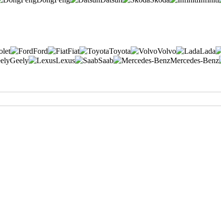
olet
Ford
Fiat
Toyota
Volvo
Lada
Geely
Lexus
Saab
Mercedes-Benz