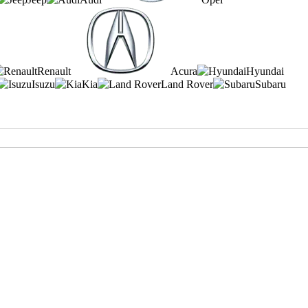
Renault
Acura
Hyundai
Isuzu
Kia
Land Rover
Subaru