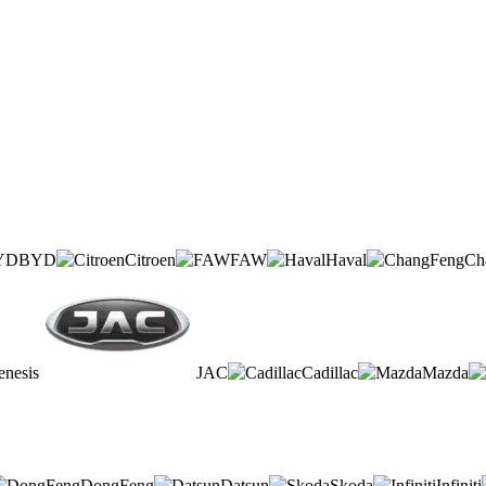
BYD
Citroen
FAW
Haval
Ch
enesis
JAC
Cadillac
Mazda
DongFeng
Datsun
Skoda
Infiniti