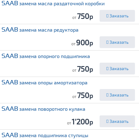
SAAB
замена масла раздаточной коробки
750
р
Заказать
от
SAAB
замена масла редуктора
900
р
Заказать
от
SAAB
замена опорного подшипника
750
р
Заказать
от
SAAB
замена опоры амортизатора
750
р
Заказать
от
SAAB
замена поворотного кулака
1'200
р
Заказать
от
SAAB
замена подшипника ступицы