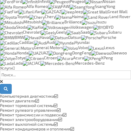
Ford
Infiniti
Peugeot
Nissan
Alfa Romeo
FAW
SsangYong
Fiat
Lifan
GAZ
Jeep
Great Wall
Toyota
Chery
Haima
Land Rover
Mitsubishi
Brilliance
Isuzu
Skoda
Kia
Volkswagen
BYD
Chevrolet
Geely
Saab
Subaru
BMW
Haval
Datsun
Porsche
Cadillac
Audi
Hyundai
General Motors
Volvo
Lexus
Honda
UAZ
DongFeng
Daewoo
Zotye
Citroen
Acura
XPeng
Lada
JAC
Mercedes-Benz
Услуги
Компьютерная диагностика
Ремонт двигателя
Ремонт тормозной системы
Ремонт рулевого управления
Ремонт трансмиссии и подвески
Ремонт электрооборудования
Ремонт выхлопной системы
Ремонт кондиционеров и отопления