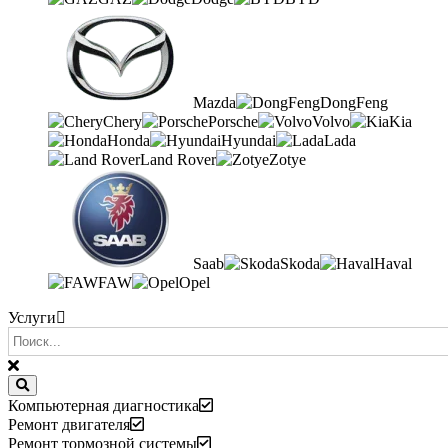
Mazda
DongFeng
Chery
Porsche
Volvo
Kia
Honda
Hyundai
Lada
Land Rover
Zotye
Saab
Skoda
Haval
FAW
Opel
Услуги
Компьютерная диагностика
Ремонт двигателя
Ремонт тормозной системы