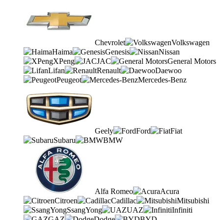
Chevrolet
Volkswagen
Haima
Genesis
Nissan
XPeng
JAC
General Motors
Lifan
Renault
Daewoo
Peugeot
Mercedes-Benz
Geely
Ford
Fiat
Subaru
BMW
Alfa Romeo
Acura
Citroen
Cadillac
Mitsubishi
SsangYong
UAZ
Infiniti
GAZ
Dodge
BYD