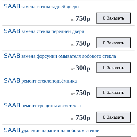
SAAB
замена стекла задней двери
750
р
Заказать
от
SAAB
замена стекла передней двери
750
р
Заказать
от
SAAB
замена форсунки омывателя лобового стекла
300
р
Заказать
от
SAAB
ремонт стеклоподъёмника
750
р
Заказать
от
SAAB
ремонт трещины автостекла
750
р
Заказать
от
SAAB
удаление царапин на лобовом стекле