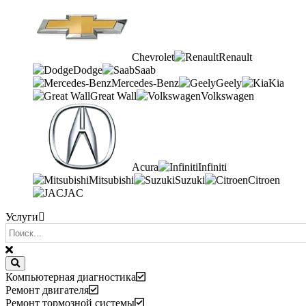
Chevrolet
Renault
Dodge
Saab
Mercedes-Benz
Geely
Kia
Great Wall
Volkswagen
Acura
Infiniti
Mitsubishi
Suzuki
Citroen
JAC
Услуги
Компьютерная диагностика
Ремонт двигателя
Ремонт тормозной системы