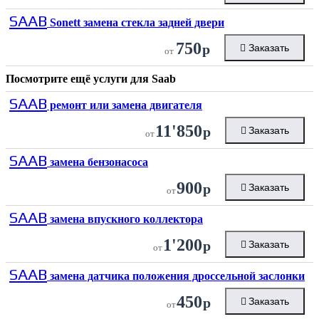
SAAB
Sonett замена стекла задней двери
750
р
Заказать
от
Посмотрите ещё услуги для
Saab
SAAB
ремонт или замена двигателя
11'850
р
Заказать
от
SAAB
замена бензонасоса
900
р
Заказать
от
SAAB
замена впускного коллектора
1'200
р
Заказать
от
SAAB
замена датчика положения дроссельной заслонки
450
р
Заказать
от