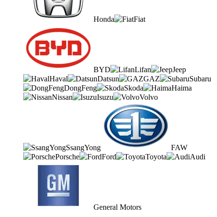
Honda
Fiat
BYD
Lifan
Jeep
Haval
Datsun
GAZ
Subaru
DongFeng
Skoda
Haima
Nissan
Isuzu
Volvo
SsangYong
FAW
Porsche
Ford
Toyota
Audi
General Motors