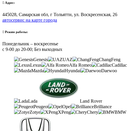
Адрес:
445028, Самарская обл, г Тольятти, ул. Воскресенская, 26
автосервис на карте города
Режим работы:
Понедельник – воскресенье
с 9-00 до 20-00; Без выходных
Genesis
UAZ
ChangFeng
Lexus
Alfa Romeo
Cadillac
Mazda
Hyundai
Daewoo
Lada
Land Rover
Peugeot
Opel
Brilliance
Zotye
XPeng
Chery
BMW