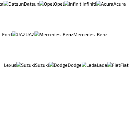
ta
Datsun
Opel
Infiniti
Acura
Ford
UAZ
Mercedes-Benz
Lexus
Suzuki
Dodge
Lada
Fiat