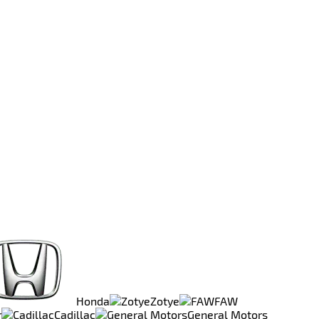
Honda
Zotye
FAW
r
Cadillac
General Motors