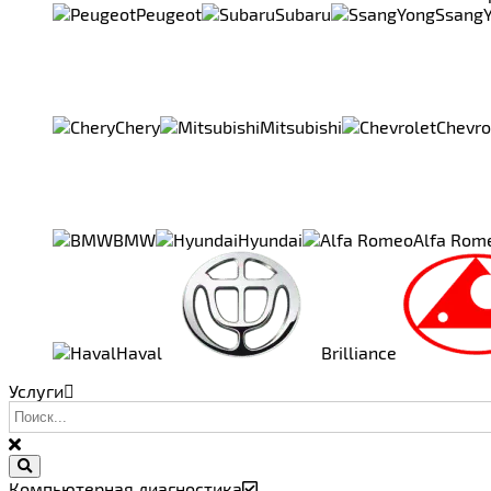
Peugeot
Subaru
Ssang
Chery
Mitsubishi
Chevro
BMW
Hyundai
Alfa Rom
Haval
Brilliance
Услуги
Компьютерная диагностика