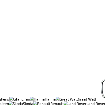
gFeng
Lifan
Haima
Great Wall
Jeep
Skoda
Renault
Land Rove