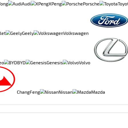
Yong
Audi
XPeng
Porsche
Toyo
let
Geely
Volkswagen
eo
BYD
Genesis
Volvo
ChangFeng
Nissan
Mazda