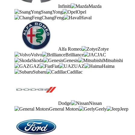
Infiniti
Mazda
SsangYong
Opel
ChangFeng
Haval
Alfa Romeo
Zotye
Volvo
Brilliance
JAC
Skoda
Genesis
Mitsubishi
GAZ
Fiat
UAZ
Haima
Subaru
Cadillac
Dodge
Nissan
General Motors
Geely
Jeep