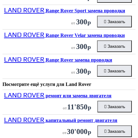
LAND ROVER
Range Rover Sport замена проводки
300
р
Заказать
от
LAND ROVER
Range Rover Velar замена проводки
300
р
Заказать
от
LAND ROVER
Range Rover замена проводки
300
р
Заказать
от
Посмотрите ещё услуги для
Land Rover
LAND ROVER
ремонт или замена двигателя
11'850
р
Заказать
от
LAND ROVER
капитальный ремонт двигателя
30'000
р
Заказать
от