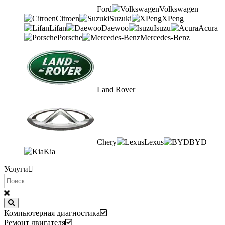
Ford
Volkswagen
Citroen
Suzuki
XPeng
Lifan
Daewoo
Isuzu
Acura
Porsche
Mercedes-Benz
Land Rover
Chery
Lexus
BYD
Kia
Услуги
Компьютерная диагностика
Ремонт двигателя