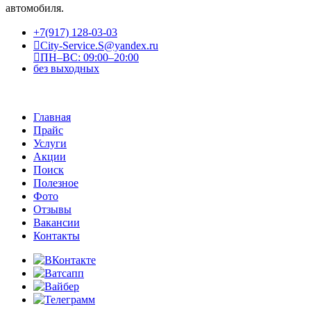
автомобиля.
+7(917) 128-03-03
City-Service.S@yandex.ru
ПН–ВС: 09:00–20:00
без выходных
Главная
Прайс
Услуги
Акции
Поиск
Полезное
Фото
Отзывы
Вакансии
Контакты