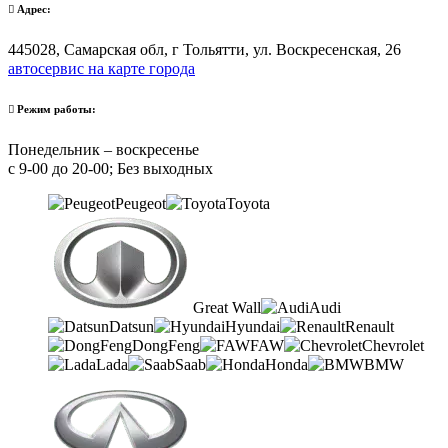
Адрес:
445028, Самарская обл, г Тольятти, ул. Воскресенская, 26
автосервис на карте города
Режим работы:
Понедельник – воскресенье
с 9-00 до 20-00; Без выходных
Peugeot
Toyota
Great Wall
Audi
Datsun
Hyundai
Renault
DongFeng
FAW
Chevrolet
Lada
Saab
Honda
BMW