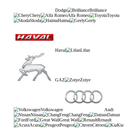
Dodge
Brilliance
Chery
Alfa Romeo
Toyota
Skoda
Haima
Geely
Haval
Lifan
GAZ
Zotye
Volkswagen
Audi
Nissan
ChangFeng
Datsun
Ford
Great Wall
Renault
Acura
Peugeot
Citroen
Kia