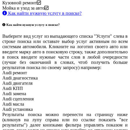
Кузовной ремонт
Мойка и уход за авто
Как найти нужную услугу в поиске
?
Как найти нужную услугу в поиске
?
Выберите вид услуг из выпадающего списка "Услуги" слева в
строке поиска или оставьте выбор услуг активным по всем
системам автомобиля. Кликните на логотип своего авто или
введите марку авто в поисковую строку, также дополнительно
в поиск вводите нужные части слов в любой очередности
(лучше без окончаний в словах, чтоб получить больше
результатов поиска по своему запросу) например:
Audi ремонт
Audi
диагностика
Audi
двигателя
Audi
КПП
Audi
замена
Audi
сцепления
Audi
масла
Audi
установка
Результаты поиска можно перенести на страницу ниже
(кликнув на лупу справа или по ссылке показать "все
результаты") далее кнопками фильтра управлять показом и