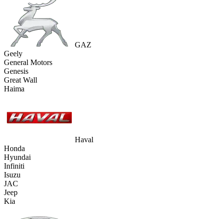
GAZ
Geely
General Motors
Genesis
Great Wall
Haima
Haval
Honda
Hyundai
Infiniti
Isuzu
JAC
Jeep
Kia