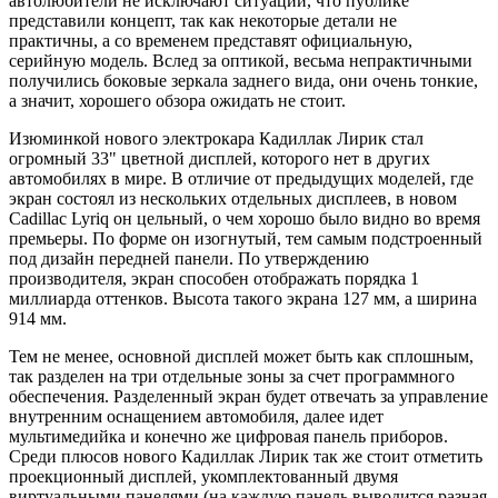
автолюбители не исключают ситуации, что публике
представили концепт, так как некоторые детали не
практичны, а со временем представят официальную,
серийную модель. Вслед за оптикой, весьма непрактичными
получились боковые зеркала заднего вида, они очень тонкие,
а значит, хорошего обзора ожидать не стоит.
Изюминкой нового электрокара Кадиллак Лирик стал
огромный 33" цветной дисплей, которого нет в других
автомобилях в мире. В отличие от предыдущих моделей, где
экран состоял из нескольких отдельных дисплеев, в новом
Cadillac Lyriq он цельный, о чем хорошо было видно во время
премьеры. По форме он изогнутый, тем самым подстроенный
под дизайн передней панели. По утверждению
производителя, экран способен отображать порядка 1
миллиарда оттенков. Высота такого экрана 127 мм, а ширина
914 мм.
Тем не менее, основной дисплей может быть как сплошным,
так разделен на три отдельные зоны за счет программного
обеспечения. Разделенный экран будет отвечать за управление
внутренним оснащением автомобиля, далее идет
мультимедийка и конечно же цифровая панель приборов.
Среди плюсов нового Кадиллак Лирик так же стоит отметить
проекционный дисплей, укомплектованный двумя
виртуальными панелями (на каждую панель выводится разная