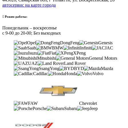
автосервис на карте города
Режим работы:
Понедельник – воскресенье
с 9-00 до 20-00; Без выходных
Opel
DongFeng
Genesis
Saab
BMW
Infiniti
JAC
Isuzu
Fiat
XPeng
Mitsubishi
General Motors
UAZ
Land Rover
SsangYong
BYD
Mazda
Cadillac
Honda
Volvo
FAW
Chevrolet
Porsche
Subaru
Jeep