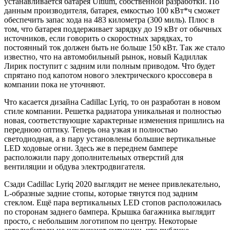
устанавливается батарея Ultium, собственной разработки. По
данным производителя, батарея, емкостью 100 кВт*ч сможет
обеспечить запас хода на 483 километра (300 миль). Плюс в
том, что батарея поддерживает зарядку до 19 кВт от обычных
источников, если говорить о скоростных зарядках, то
постоянный ток должен быть не больше 150 кВт. Так же стало
известно, что на автомобильный рынок, новый Кадиллак
Лирик поступит с задним или полным приводом. Что будет
спрятано под капотом нового электрического кроссовера в
компании пока не уточняют.
Что касается дизайна Cadillac Lyriq, то он разработан в новом
стиле компании. Решетка радиатора уникальная и полностью
новая, соответствующие характерные изменения пришлись на
переднюю оптику. Теперь она узкая и полностью
светодиодная, а в пару установлены большие вертикальные
LED ходовые огни. Здесь же в переднем бампере
расположили пару дополнительных отверстий для
вентиляции и обдува электродвигателя.
Сзади Cadillac Lyriq 2020 выглядит не менее привлекательно,
L-образные задние стопы, которые тянутся под задним
стеклом. Ещё пара вертикальных LED стопов расположилась
по сторонам заднего бампера. Крышка багажника выглядит
просто, с небольшим логотипом по центру. Некоторые