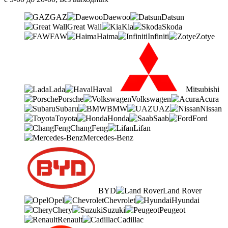
GAZ
Daewoo
Datsun
Great Wall
Kia
Skoda
FAW
Haima
Infiniti
Zotye
Lada
Haval
Mitsubishi
Porsche
Volkswagen
Acura
Subaru
BMW
UAZ
Nissan
Toyota
Honda
Saab
Ford
ChangFeng
Lifan
Mercedes-Benz
BYD
Land Rover
Opel
Chevrolet
Hyundai
Chery
Suzuki
Peugeot
Renault
Cadillac