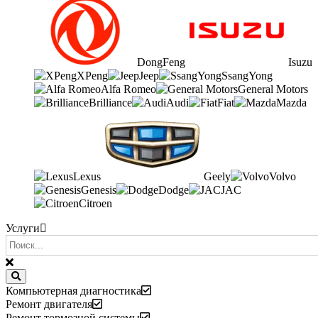
DongFeng
Isuzu
XPeng
Jeep
SsangYong
Alfa Romeo
General Motors
Brilliance
Audi
Fiat
Mazda
Lexus
Geely
Volvo
Genesis
Dodge
JAC
Citroen
Услуги
Компьютерная диагностика
Ремонт двигателя
Ремонт тормозной системы