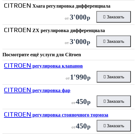
CITROEN
Xsara регулировка дифференциала
3'000
р
Заказать
от
CITROEN
ZX регулировка дифференциала
3'000
р
Заказать
от
Посмотрите ещё услуги для
Citroen
CITROEN
регулировка клапанов
1'990
р
Заказать
от
CITROEN
регулировка фар
450
р
Заказать
от
CITROEN
регулировка стояночного тормоза
450
р
Заказать
от