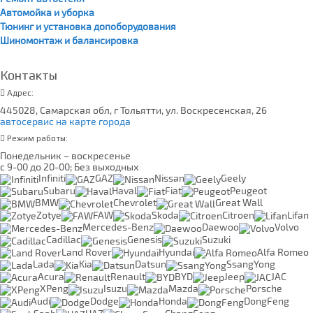
Автомойка и уборка
Тюнинг и установка допоборудования
Шиномонтаж и балансировка
Контакты
Адрес:
445028, Самарская обл, г Тольятти, ул. Воскресенская, 26
автосервис на карте города
Режим работы:
Понедельник – воскресенье
с 9-00 до 20-00; Без выходных
Infiniti
GAZ
Nissan
Geely
Subaru
Haval
Fiat
Peugeot
BMW
Chevrolet
Great Wall
Zotye
FAW
Skoda
Citroen
Lifan
Mercedes-Benz
Daewoo
Volvo
Cadillac
Genesis
Suzuki
Land Rover
Hyundai
Alfa Romeo
Lada
Kia
Datsun
SsangYong
Acura
Renault
BYD
Jeep
JAC
XPeng
Isuzu
Mazda
Porsche
Audi
Dodge
Honda
DongFeng