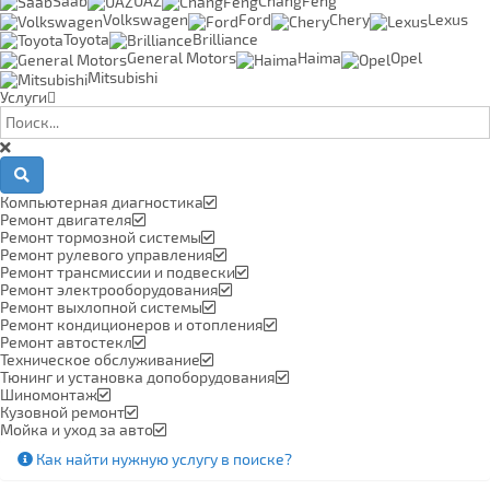
Saab
UAZ
ChangFeng
Volkswagen
Ford
Chery
Lexus
Toyota
Brilliance
General Motors
Haima
Opel
Mitsubishi
Услуги
Компьютерная диагностика
Ремонт двигателя
Ремонт тормозной системы
Ремонт рулевого управления
Ремонт трансмиссии и подвески
Ремонт электрооборудования
Ремонт выхлопной системы
Ремонт кондиционеров и отопления
Ремонт автостекл
Техническое обслуживание
Тюнинг и установка допоборудования
Шиномонтаж
Кузовной ремонт
Мойка и уход за авто
Как найти нужную услугу в поиске
?