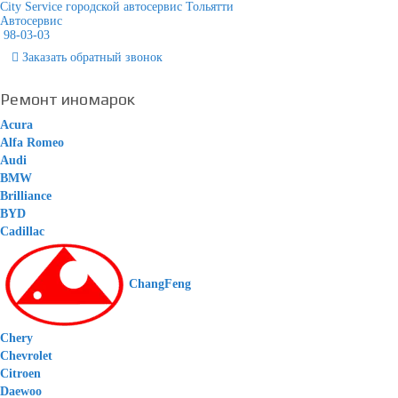
City Service городской автосервис Тольятти
Автосервис
98-03-03
Заказать
обратный
звонок
Ремонт иномарок
Acura
Alfa Romeo
Audi
BMW
Brilliance
BYD
Cadillac
ChangFeng
Chery
Chevrolet
Citroen
Daewoo