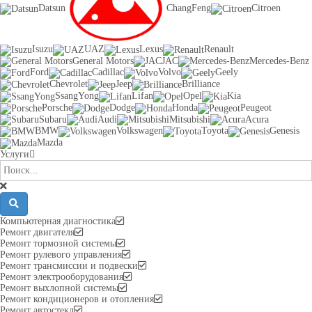
Datsun
ChangFeng
Citroen
Isuzu
UAZ
Lexus
Renault
General Motors
JAC
Mercedes-Benz
Ford
Cadillac
Volvo
Geely
Chevrolet
Jeep
Brilliance
SsangYong
Lifan
Opel
Kia
Porsche
Dodge
Honda
Peugeot
Subaru
Audi
Mitsubishi
Acura
BMW
Volkswagen
Toyota
Genesis
Mazda
Услуги
Компьютерная диагностика
Ремонт двигателя
Ремонт тормозной системы
Ремонт рулевого управления
Ремонт трансмиссии и подвески
Ремонт электрооборудования
Ремонт выхлопной системы
Ремонт кондиционеров и отопления
Ремонт автостекл