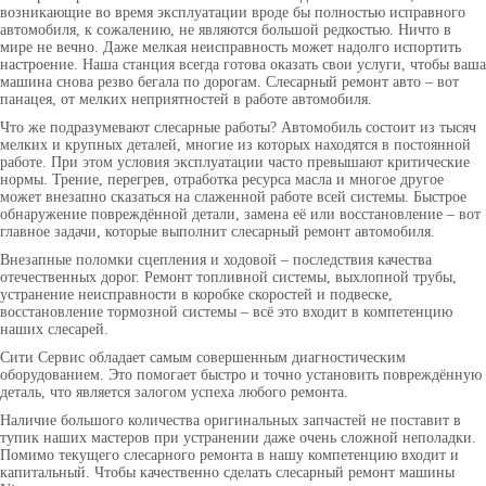
возникающие во время эксплуатации вроде бы полностью исправного
автомобиля, к сожалению, не являются большой редкостью. Ничто в
мире не вечно. Даже мелкая неисправность может надолго испортить
настроение. Наша станция всегда готова оказать свои услуги, чтобы ваша
машина снова резво бегала по дорогам. Слесарный ремонт авто – вот
панацея, от мелких неприятностей в работе автомобиля.
Что же подразумевают слесарные работы? Автомобиль состоит из тысяч
мелких и крупных деталей, многие из которых находятся в постоянной
работе. При этом условия эксплуатации часто превышают критические
нормы. Трение, перегрев, отработка ресурса масла и многое другое
может внезапно сказаться на слаженной работе всей системы. Быстрое
обнаружение повреждённой детали, замена её или восстановление – вот
главное задачи, которые выполнит слесарный ремонт автомобиля.
Внезапные поломки сцепления и ходовой – последствия качества
отечественных дорог. Ремонт топливной системы, выхлопной трубы,
устранение неисправности в коробке скоростей и подвеске,
восстановление тормозной системы – всё это входит в компетенцию
наших слесарей.
Сити Сервис обладает самым совершенным диагностическим
оборудованием. Это помогает быстро и точно установить повреждённую
деталь, что является залогом успеха любого ремонта.
Наличие большого количества оригинальных запчастей не поставит в
тупик наших мастеров при устранении даже очень сложной неполадки.
Помимо текущего слесарного ремонта в нашу компетенцию входит и
капитальный. Чтобы качественно сделать слесарный ремонт машины