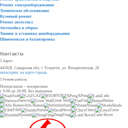
Ремонт электрооборудования
Техническое обслуживание
Кузовной ремонт
Ремонт автостекл
Автомойка и уборка
Тюнинг и установка допоборудования
Шиномонтаж и балансировка
Контакты
Адрес:
445028, Самарская обл, г Тольятти, ул. Воскресенская, 26
автосервис на карте города
Режим работы:
Понедельник – воскресенье
с 9-00 до 20-00; Без выходных
Saab
GAZ
BYD
XPeng
Lada
Daewoo
Great Wall
Fiat
Haima
Alfa Romeo
Infiniti
Nissan
Skoda
FAW
Suzuki
Haval
Chery
Zotye
Hyundai
DongFeng
Land Rover