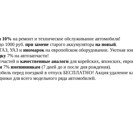
а 10%
на ремонт и техническое обслуживание автомобиля!
до 1000 руб.
при замене
старого аккумулятора
на новый
.
 ГАЗ, УАЗ и
иномарок
на европейском оборудовании. Уютная зона
дку
7% на автозапчасти!
пчастей и
качественные аналоги
для корейских, японских, евро
и
7%
именинникам
(7 дней до и после дня рождения).
обиль перед поездкой в отпуск БЕСПЛАТНО! Акция удаление 
дники для всего модельного ряда автомобилей.