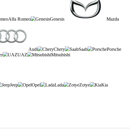
Alfa Romeo
Genesis
Mazda
Audi
Chery
Saab
Porsche
er
UAZ
Mitsubishi
Jeep
Opel
Lada
Zotye
Kia