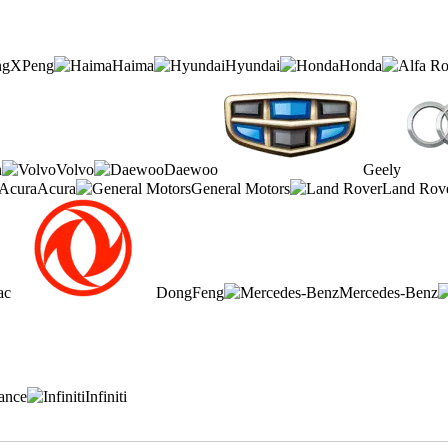
XPeng
Haima
Hyundai
Honda
n
Volvo
Daewoo
Geely
Acura
General Motors
Land Rov
ac
DongFeng
Mercedes-Benz
iance
Infiniti