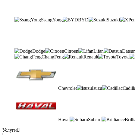
SsangYong
BYD
Suzuki
Dodge
Citroen
Lifan
Datsu
ChangFeng
Renault
Toyota
Chevrolet
Isuzu
Cadill
Haval
Subaru
Brill
Услуги