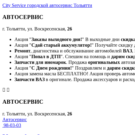
City Service городской автосервис Тольятти
АВТОСЕРВИС
г. Тольятти, ул. Воскресенская,
26
Акция "
Заказы выходного дня!
" В выходные дни
скидк
Акция "
Сдай старый аккумулятор!
" Получайте скидку 
Ремонт
, диагностика и обслуживание автомобилей
ВАЗ
,
Акция "
Попал в ДТП
". Спешим на помощь и
дарим ски
Запчасти для иномарок
. Продажа
оригинальных
автоза
Акция "
С Днем рождения!
" Поздравляем и
дарим скидк
Акция замена масла БЕСПЛАТНО! Акция проверь автом
Запчасти ВАЗ
в оригинале. Продажа аксессуаров и расхо
АВТОСЕРВИС
г. Тольятти, ул. Воскресенская,
26
Автосервис
98-03-03