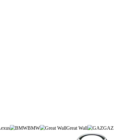
Lexus
BMW
Great Wall
GAZ