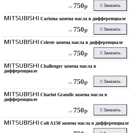
750
р
Заказать
от
MITSUBISHI
Carisma замена масла в дифференциале
750
р
Заказать
от
MITSUBISHI
Celeste замена масла в дифференциале
750
р
Заказать
от
MITSUBISHI
Challenger замена масла в
дифференциале
750
р
Заказать
от
MITSUBISHI
Chariot Grandis замена масла в
дифференциале
750
р
Заказать
от
MITSUBISHI
Colt A150 замена масла в дифференциале