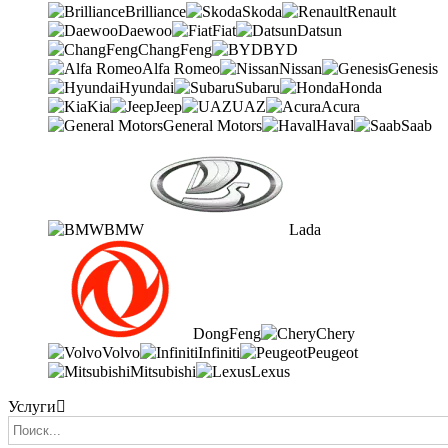
Brilliance
Skoda
Renault
Daewoo
Fiat
Datsun
ChangFeng
BYD
Alfa Romeo
Nissan
Genesis
Hyundai
Subaru
Honda
Kia
Jeep
UAZ
Acura
General Motors
Haval
Saab
BMW
Lada
DongFeng
Chery
Volvo
Infiniti
Peugeot
Mitsubishi
Lexus
Услуги