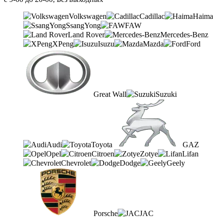
Volkswagen
Cadillac
Haima
SsangYong
FAW
Land Rover
Mercedes-Benz
XPeng
Isuzu
Mazda
Ford
Great Wall
Suzuki
Audi
Toyota
GAZ
Opel
Citroen
Zotye
Lifan
Chevrolet
Dodge
Geely
Porsche
JAC