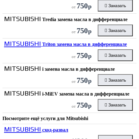
750
р
Заказать
от
MITSUBISHI
Tredia замена масла в дифференциале
750
р
Заказать
от
MITSUBISHI
Triton замена масла в дифференциале
750
р
Заказать
от
MITSUBISHI
i замена масла в дифференциале
750
р
Заказать
от
MITSUBISHI
i-MiEV замена масла в дифференциале
750
р
Заказать
от
Посмотрите ещё услуги для
Mitsubishi
MITSUBISHI
сход-развал