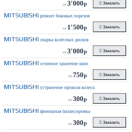
3'000
р
Заказать
от
MITSUBISHI
ремонт боковых порезов
1'500
р
Заказать
от
MITSUBISHI
сварка колёсных дисков
3'000
р
Заказать
от
MITSUBISHI
сезонное хранение шин
750
р
Заказать
от
MITSUBISHI
устранение прокола колеса
300
р
Заказать
от
MITSUBISHI
финишная балансировка
300
р
Заказать
от