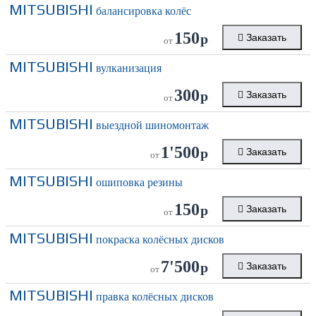
MITSUBISHI
балансировка колёс
150
р
Заказать
от
MITSUBISHI
вулканизация
300
р
Заказать
от
MITSUBISHI
выездной шиномонтаж
1'500
р
Заказать
от
MITSUBISHI
ошиповка резины
150
р
Заказать
от
MITSUBISHI
покраска колёсных дисков
7'500
р
Заказать
от
MITSUBISHI
правка колёсных дисков