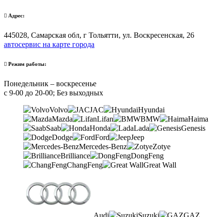
Адрес:
445028, Самарская обл, г Тольятти, ул. Воскресенская, 26
автосервис на карте города
Режим работы:
Понедельник – воскресенье
с 9-00 до 20-00; Без выходных
Volvo
JAC
Hyundai
Mazda
Lifan
BMW
Haima
Saab
Honda
Lada
Genesis
Dodge
Ford
Jeep
Mercedes-Benz
Zotye
Brilliance
DongFeng
ChangFeng
Great Wall
Audi
Suzuki
GAZ