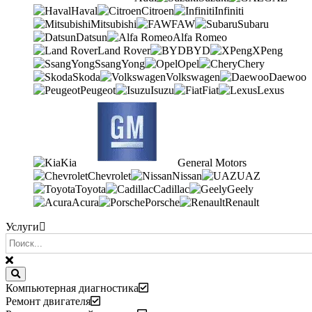
Haval
Citroen
Infiniti
Mitsubishi
FAW
Subaru
Datsun
Alfa Romeo
Land Rover
BYD
XPeng
SsangYong
Opel
Chery
Skoda
Volkswagen
Daewoo
Peugeot
Isuzu
Fiat
Lexus
Kia
General Motors
Chevrolet
Nissan
UAZ
Toyota
Cadillac
Geely
Acura
Porsche
Renault
Услуги
Компьютерная диагностика
Ремонт двигателя