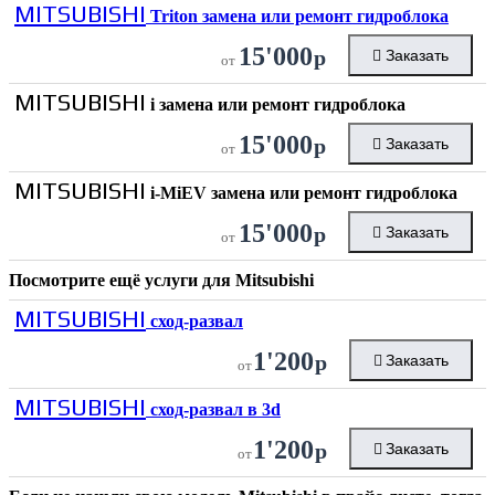
MITSUBISHI
Triton замена или ремонт гидроблока
15'000
р
Заказать
от
MITSUBISHI
i замена или ремонт гидроблока
15'000
р
Заказать
от
MITSUBISHI
i-MiEV замена или ремонт гидроблока
15'000
р
Заказать
от
Посмотрите ещё услуги для
Mitsubishi
MITSUBISHI
сход-развал
1'200
р
Заказать
от
MITSUBISHI
сход-развал в 3d
1'200
р
Заказать
от