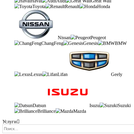
Haval
Audi
Great Wall
Toyota
Renault
Honda
Nissan
Peugeot
ChangFeng
Genesis
BMW
Lexus
Lifan
Geely
Datsun
Isuzu
Suzuki
Brilliance
Mazda
Услуги