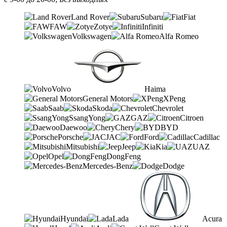
Land Rover
Subaru
Fiat
FAW
Zotye
Infiniti
Volkswagen
Alfa Romeo
Volvo
Haima
General Motors
XPeng
Saab
Skoda
Chevrolet
SsangYong
GAZ
Citroen
Daewoo
Chery
BYD
Porsche
JAC
Ford
Cadillac
Mitsubishi
Jeep
Kia
UAZ
Opel
DongFeng
Mercedes-Benz
Dodge
Hyundai
Lada
Acura