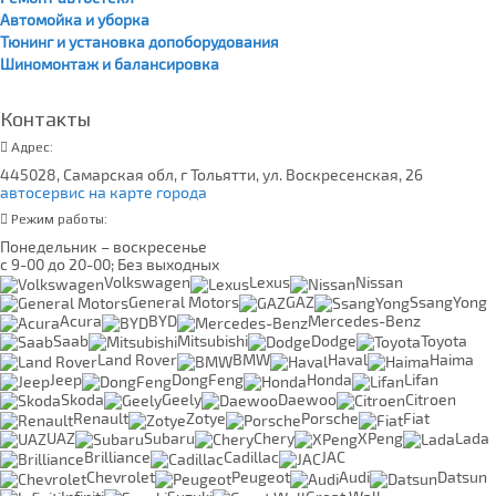
Автомойка и уборка
Тюнинг и установка допоборудования
Шиномонтаж и балансировка
Контакты
Адрес:
445028, Самарская обл, г Тольятти, ул. Воскресенская, 26
автосервис на карте города
Режим работы:
Понедельник – воскресенье
с 9-00 до 20-00; Без выходных
Volkswagen
Lexus
Nissan
General Motors
GAZ
SsangYong
Acura
BYD
Mercedes-Benz
Saab
Mitsubishi
Dodge
Toyota
Land Rover
BMW
Haval
Haima
Jeep
DongFeng
Honda
Lifan
Skoda
Geely
Daewoo
Citroen
Renault
Zotye
Porsche
Fiat
UAZ
Subaru
Chery
XPeng
Lada
Brilliance
Cadillac
JAC
Chevrolet
Peugeot
Audi
Datsun