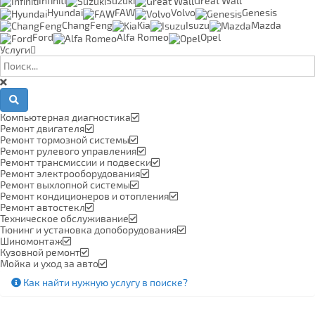
Infiniti
Suzuki
Great Wall
Hyundai
FAW
Volvo
Genesis
ChangFeng
Kia
Isuzu
Mazda
Ford
Alfa Romeo
Opel
Услуги
Компьютерная диагностика
Ремонт двигателя
Ремонт тормозной системы
Ремонт рулевого управления
Ремонт трансмиссии и подвески
Ремонт электрооборудования
Ремонт выхлопной системы
Ремонт кондиционеров и отопления
Ремонт автостекл
Техническое обслуживание
Тюнинг и установка допоборудования
Шиномонтаж
Кузовной ремонт
Мойка и уход за авто
Как найти нужную услугу в поиске
?