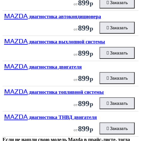
899
р
Заказать
от
MAZDA
диагностика автокондиционера
899
р
Заказать
от
MAZDA
диагностика выхлопной системы
899
р
Заказать
от
MAZDA
диагностика двигателя
899
р
Заказать
от
MAZDA
диагностика топливной системы
899
р
Заказать
от
MAZDA
диагностика ТНВД двигателя
899
р
Заказать
от
Если не нашли свою модель
Mazda
в прайс-листе, тогда