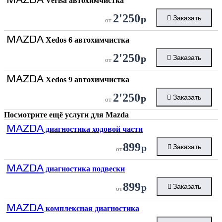
Verisa автохимчистка
2'250
р
Заказать
от
MAZDA
Xedos 6 автохимчистка
2'250
р
Заказать
от
MAZDA
Xedos 9 автохимчистка
2'250
р
Заказать
от
Посмотрите ещё услуги для
Mazda
MAZDA
диагностика ходовой части
899
р
Заказать
от
MAZDA
диагностика подвески
899
р
Заказать
от
MAZDA
комплексная диагностика