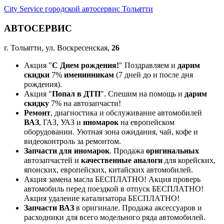
City Service городской автосервис Тольятти
АВТОСЕРВИС
г. Тольятти, ул. Воскресенская,
26
Акция "
С Днем рождения!
" Поздравляем и
дарим
скидки
7%
именинникам
(7 дней до и после дня
рождения).
Акция "
Попал в ДТП
". Спешим на помощь и
дарим
скидку
7% на автозапчасти!
Ремонт
, диагностика и обслуживание автомобилей
ВАЗ
, ГАЗ, УАЗ и
иномарок
на европейском
оборудовании. Уютная зона ожидания, чай, кофе и
видеоконтроль за ремонтом.
Запчасти для иномарок
. Продажа
оригинальных
автозапчастей и
качественные аналоги
для корейских,
японских, европейских, китайских автомобилей.
Акция замена масла БЕСПЛАТНО! Акция проверь
автомобиль перед поездкой в отпуск БЕСПЛАТНО!
Акция удаление катализатора БЕСПЛАТНО!
Запчасти ВАЗ
в оригинале. Продажа аксессуаров и
расходники для всего модельного ряда автомобилей.