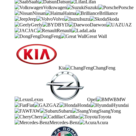
Saab
Datsun
Lifan
Volkswagen
Suzuki
Porsche
Nissan
Haima
Brilliance
Jeep
Volvo
Isuzu
Skoda
Geely
BYD
Daewoo
UAZ
JAC
Renault
Lada
DongFeng
Great Wall
Kia
ChangFeng
Lexus
Opel
BMW
Fiat
GAZ
Honda
Hyundai
FAW
Subaru
SsangYong
Chery
Cadillac
Toyota
Mercedes-Benz
Acura