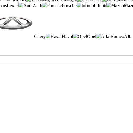
Lexus
Audi
Porsche
Infiniti
Maz
Chery
Haval
Opel
Alf