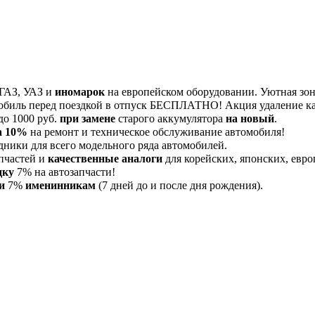
 ГАЗ, УАЗ и
иномарок
на европейском оборудовании. Уютная зона
обиль перед поездкой в отпуск БЕСПЛАТНО! Акция удаление 
до 1000 руб.
при замене
старого аккумулятора
на новый
.
а 10%
на ремонт и техническое обслуживание автомобиля!
дники для всего модельного ряда автомобилей.
пчастей и
качественные аналоги
для корейских, японских, евро
дку
7% на автозапчасти!
и
7%
именинникам
(7 дней до и после дня рождения).