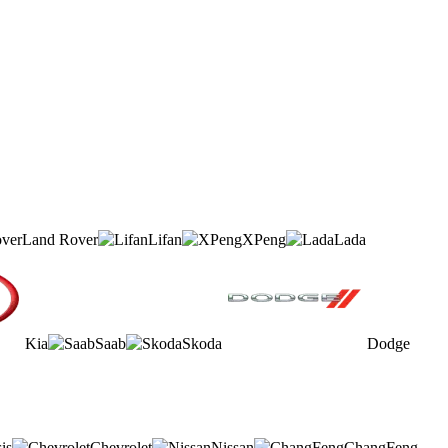
Land Rover
Lifan
XPeng
Lada
Kia
Saab
Skoda
Dodge
is
Chevrolet
Nissan
ChangFeng