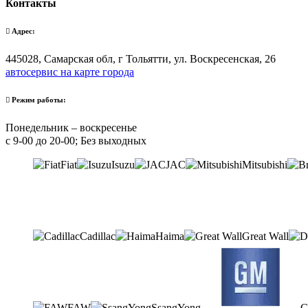
Контакты
Адрес:
445028, Самарская обл, г Тольятти, ул. Воскресенская, 26
автосервис на карте города
Режим работы:
Понедельник – воскресенье
с 9-00 до 20-00; Без выходных
Fiat
Isuzu
JAC
Mitsubishi
Cadillac
Haima
Great Wall
FAW
SsangYong
G