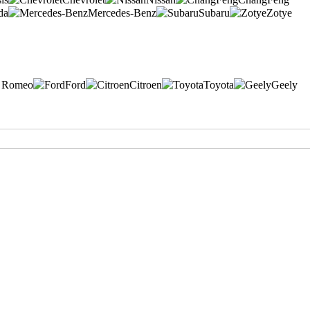
da
Mercedes-Benz
Subaru
Zotye
a Romeo
Ford
Citroen
Toyota
Geely