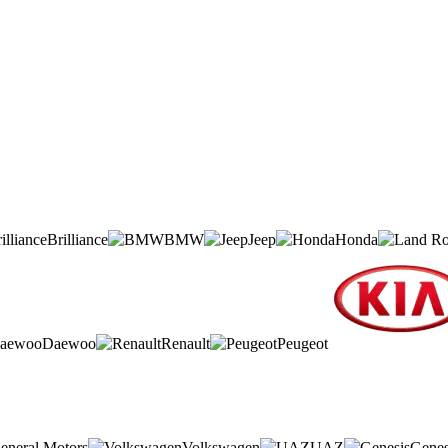
Brilliance
BMW
Jeep
Honda
Daewoo
Renault
Peugeot
eneral Motors
Volkswagen
UAZ
Genes