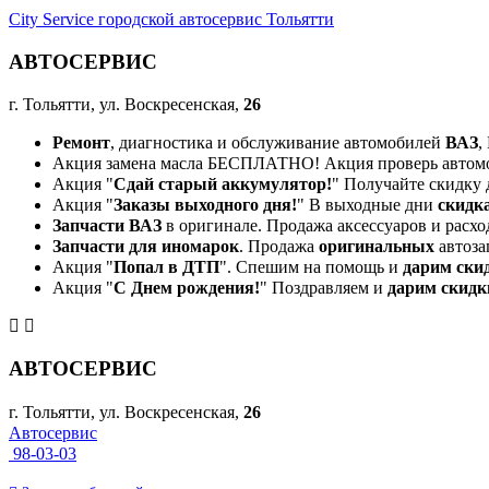
City Service городской автосервис Тольятти
АВТОСЕРВИС
г. Тольятти, ул. Воскресенская,
26
Ремонт
, диагностика и обслуживание автомобилей
ВАЗ
,
Акция замена масла БЕСПЛАТНО! Акция проверь автом
Акция "
Сдай старый аккумулятор!
" Получайте скидку 
Акция "
Заказы выходного дня!
" В выходные дни
скидк
Запчасти ВАЗ
в оригинале. Продажа аксессуаров и расхо
Запчасти для иномарок
. Продажа
оригинальных
автоза
Акция "
Попал в ДТП
". Спешим на помощь и
дарим ски
Акция "
С Днем рождения!
" Поздравляем и
дарим скидк
АВТОСЕРВИС
г. Тольятти, ул. Воскресенская,
26
Автосервис
98-03-03