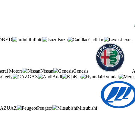
BYD
Infiniti
Isuzu
Cadillac
Lexus
eral Motors
Nissan
Genesis
A
Geely
GAZ
Audi
Kia
Hyundai
UAZ
Peugeot
Mitsubishi