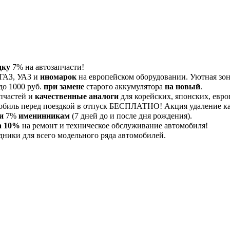
дку
7% на автозапчасти!
 ГАЗ, УАЗ и
иномарок
на европейском оборудовании. Уютная зона
до 1000 руб.
при замене
старого аккумулятора
на новый
.
пчастей и
качественные аналоги
для корейских, японских, евро
обиль перед поездкой в отпуск БЕСПЛАТНО! Акция удаление 
и
7%
именинникам
(7 дней до и после дня рождения).
а 10%
на ремонт и техническое обслуживание автомобиля!
дники для всего модельного ряда автомобилей.