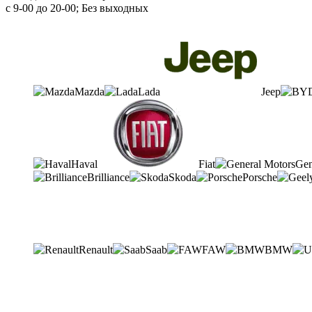
с 9-00 до 20-00; Без выходных
Mazda
Lada
Jeep
Haval
Fiat
Gen
Brilliance
Skoda
Porsche
Renault
Saab
FAW
BMW