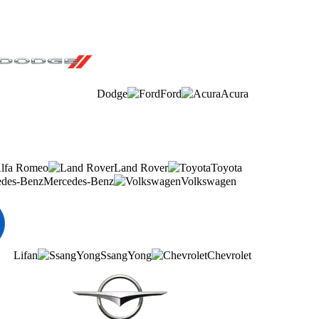
Dodge
Ford
Acura
lfa Romeo
Land Rover
Toyota
Mercedes-Benz
Volkswagen
Lifan
SsangYong
Chevrolet