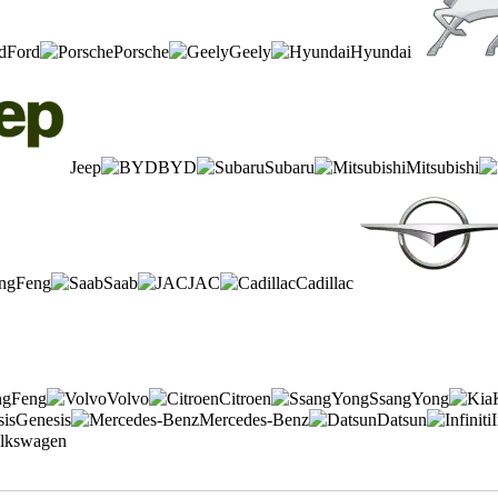
Ford
Porsche
Geely
Hyundai
Jeep
BYD
Subaru
Mitsubishi
ngFeng
Saab
JAC
Cadillac
ngFeng
Volvo
Citroen
SsangYong
Genesis
Mercedes-Benz
Datsun
I
lkswagen