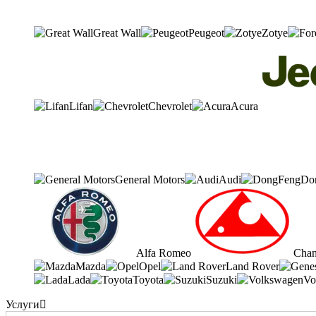
Great Wall
Peugeot
Zotye
Lifan
Chevrolet
Acura
General Motors
Audi
Do
Alfa Romeo
Cha
Mazda
Opel
Land Rover
Lada
Toyota
Suzuki
Vo
Услуги