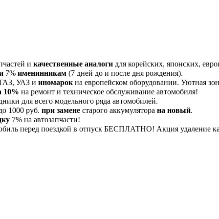
пчастей и
качественные аналоги
для корейских, японских, евро
и
7%
именинникам
(7 дней до и после дня рождения).
 ГАЗ, УАЗ и
иномарок
на европейском оборудовании. Уютная зона
а 10%
на ремонт и техническое обслуживание автомобиля!
дники для всего модельного ряда автомобилей.
до 1000 руб.
при замене
старого аккумулятора
на новый
.
дку
7% на автозапчасти!
обиль перед поездкой в отпуск БЕСПЛАТНО! Акция удаление 