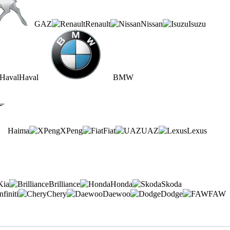
GAZ
Renault
Nissan
Isuzu
Haval
BMW
Haima
XPeng
Fiat
UAZ
Lexus
Kia
Brilliance
Honda
Skoda
nfiniti
Chery
Daewoo
Dodge
FAW