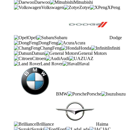
Daewoo
Mitsubishi
Volkswagen
Zotye
XPeng
Opel
Subaru
Dodge
DongFeng
Acura
ChangFeng
Honda
Infiniti
Datsun
General Motors
Citroen
Audi
UAZ
Land Rover
Haval
BMW
Porsche
Isuzu
Brilliance
Haima
Suzuki
Ford
Lada
JAC