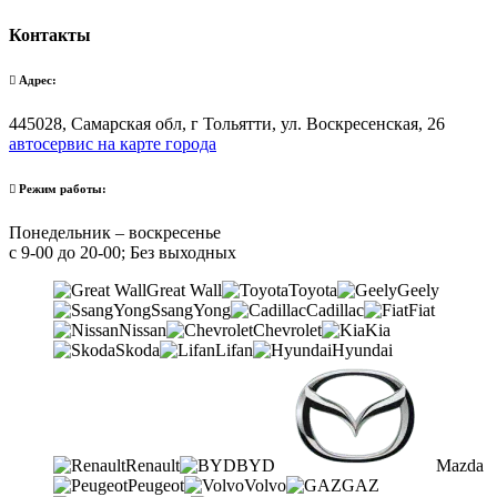
Контакты
Адрес:
445028, Самарская обл, г Тольятти, ул. Воскресенская, 26
автосервис на карте города
Режим работы:
Понедельник – воскресенье
с 9-00 до 20-00; Без выходных
Great Wall
Toyota
Geely
SsangYong
Cadillac
Fiat
Nissan
Chevrolet
Kia
Skoda
Lifan
Hyundai
Renault
BYD
Mazda
Peugeot
Volvo
GAZ