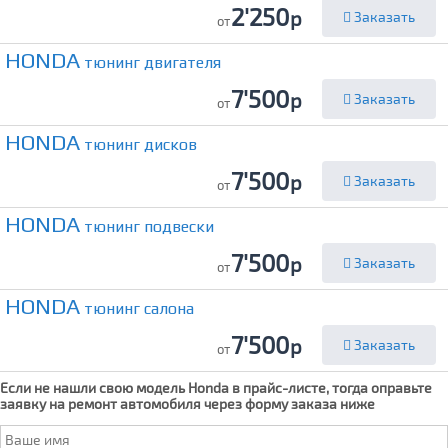
2'250
р
Заказать
от
HONDA
тюнинг двигателя
7'500
р
Заказать
от
HONDA
тюнинг дисков
7'500
р
Заказать
от
HONDA
тюнинг подвески
7'500
р
Заказать
от
HONDA
тюнинг салона
7'500
р
Заказать
от
Если не нашли свою модель
Honda
в прайс-листе, тогда оправьте
заявку на ремонт автомобиля через форму заказа ниже