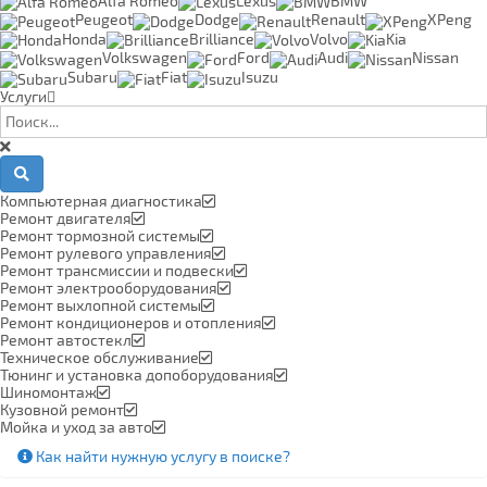
Alfa Romeo
Lexus
BMW
Peugeot
Dodge
Renault
XPeng
Honda
Brilliance
Volvo
Kia
Volkswagen
Ford
Audi
Nissan
Subaru
Fiat
Isuzu
Услуги
Компьютерная диагностика
Ремонт двигателя
Ремонт тормозной системы
Ремонт рулевого управления
Ремонт трансмиссии и подвески
Ремонт электрооборудования
Ремонт выхлопной системы
Ремонт кондиционеров и отопления
Ремонт автостекл
Техническое обслуживание
Тюнинг и установка допоборудования
Шиномонтаж
Кузовной ремонт
Мойка и уход за авто
Как найти нужную услугу в поиске
?