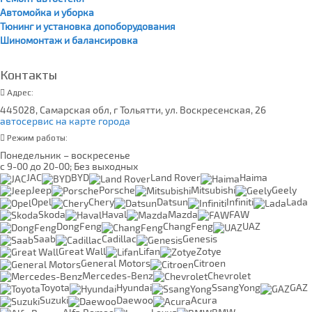
Автомойка и уборка
Тюнинг и установка допоборудования
Шиномонтаж и балансировка
Контакты
Адрес:
445028, Самарская обл, г Тольятти, ул. Воскресенская, 26
автосервис на карте города
Режим работы:
Понедельник – воскресенье
с 9-00 до 20-00; Без выходных
JAC
BYD
Land Rover
Haima
Jeep
Porsche
Mitsubishi
Geely
Opel
Chery
Datsun
Infiniti
Lada
Skoda
Haval
Mazda
FAW
DongFeng
ChangFeng
UAZ
Saab
Cadillac
Genesis
Great Wall
Lifan
Zotye
General Motors
Citroen
Mercedes-Benz
Chevrolet
Toyota
Hyundai
SsangYong
GAZ
Suzuki
Daewoo
Acura