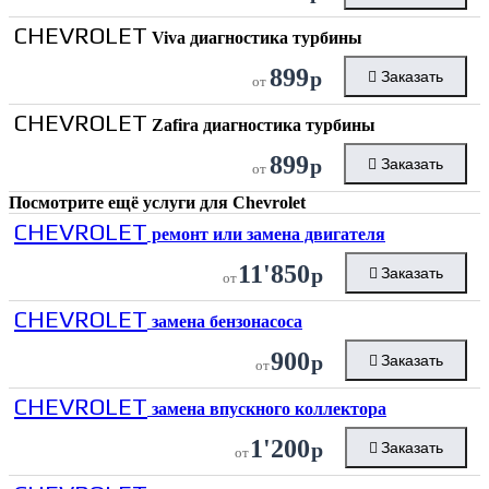
CHEVROLET
Viva диагностика турбины
899
р
Заказать
от
CHEVROLET
Zafira диагностика турбины
899
р
Заказать
от
Посмотрите ещё услуги для
Chevrolet
CHEVROLET
ремонт или замена двигателя
11'850
р
Заказать
от
CHEVROLET
замена бензонасоса
900
р
Заказать
от
CHEVROLET
замена впускного коллектора
1'200
р
Заказать
от