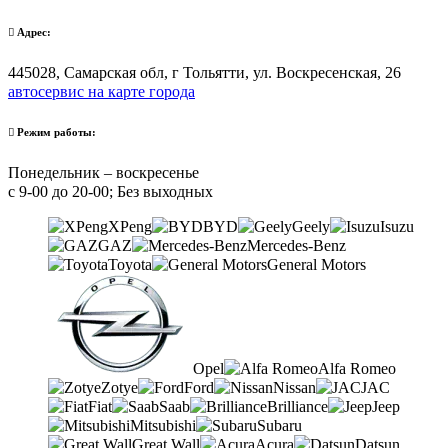
Адрес:
445028, Самарская обл, г Тольятти, ул. Воскресенская, 26
автосервис на карте города
Режим работы:
Понедельник – воскресенье
с 9-00 до 20-00; Без выходных
XPeng
BYD
Geely
Isuzu
GAZ
Mercedes-Benz
Toyota
General Motors
Opel
Alfa Romeo
Zotye
Ford
Nissan
JAC
Fiat
Saab
Brilliance
Jeep
Mitsubishi
Subaru
Great Wall
Acura
Datsun