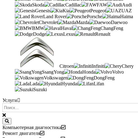
Skoda
Cadillac
FAW
Audi
Genesis
Kia
Peugeot
UAZ
Land Rover
Porsche
Haima
Chevrolet
Mazda
Daewoo
BMW
Haval
ChangFeng
Dodge
Lexus
Renault
Citroen
Infiniti
Chery
SsangYong
Honda
Volvo
Volkswagen
DongFeng
Lada
Hyundai
Lifan
Suzuki
Услуги
Компьютерная диагностика
Ремонт двигателя