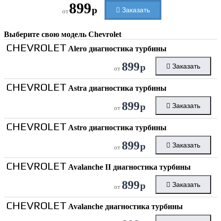
899
р
Заказать
от
Выберите свою модель
Chevrolet
CHEVROLET
Alero диагностика турбины
899
р
Заказать
от
CHEVROLET
Astra диагностика турбины
899
р
Заказать
от
CHEVROLET
Astro диагностика турбины
899
р
Заказать
от
CHEVROLET
Avalanche II диагностика турбины
899
р
Заказать
от
CHEVROLET
Avalanche диагностика турбины