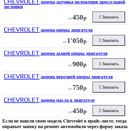
CHEVROLET
замена датчика положения дроссельной
заслонки
450
р
Заказать
от
CHEVROLET
замена опоры двигателя
1'050
р
Заказать
от
CHEVROLET
замена задней опоры двигателя
900
р
Заказать
от
CHEVROLET
замена передней опоры двигателя
750
р
Заказать
от
CHEVROLET
замена масла в двигателе
450
р
Заказать
от
Если не нашли свою модель
Chevrolet
в прайс-листе, тогда
оправьте заявку на ремонт автомобиля через форму заказа