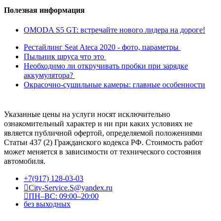
Полезная информация
OMODA S5 GT: встречайте нового лидера на дороге!
Рестайлинг Seat Ateca 2020 - фото, параметры
Пыльник шруса что это
Необходимо ли откручивать пробки при зарядке
аккумулятора?
Окрасочно-сушильные камеры: главные особенности
Указанные цены на услуги носят исключительно
ознакомительный характер и ни при каких условиях не
является публичной офертой, определяемой положениями
Статьи 437 (2) Гражданского кодекса РФ. Стоимость работ
может меняется в зависимости от технического состояния
автомобиля.
+7(917) 128-03-03
City-Service.S@yandex.ru
ПН–ВС: 09:00–20:00
без выходных