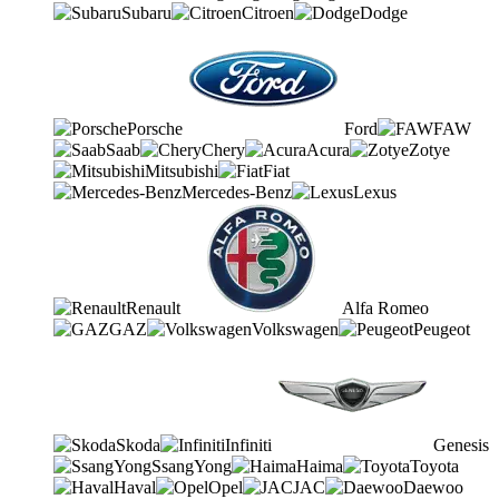
Subaru
Citroen
Dodge
Porsche
Ford
FAW
Saab
Chery
Acura
Zotye
Mitsubishi
Fiat
Mercedes-Benz
Lexus
Renault
Alfa Romeo
GAZ
Volkswagen
Peugeot
Skoda
Infiniti
Genesis
SsangYong
Haima
Toyota
Haval
Opel
JAC
Daewoo