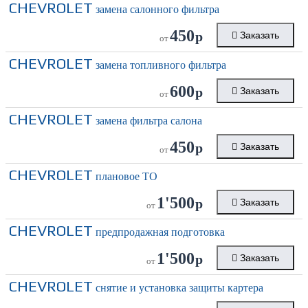
CHEVROLET
замена салонного фильтра
450
р
Заказать
от
CHEVROLET
замена топливного фильтра
600
р
Заказать
от
CHEVROLET
замена фильтра салона
450
р
Заказать
от
CHEVROLET
плановое ТО
1'500
р
Заказать
от
CHEVROLET
предпродажная подготовка
1'500
р
Заказать
от
CHEVROLET
снятие и установка защиты картера