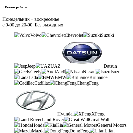
Режим работы:
Понедельник – воскресенье
с 9-00 до 20-00; Без выходных
Volvo
Chevrolet
Suzuki
Jeep
UAZ
Datsun
Geely
Audi
Nissan
Isuzu
Lada
BMW
Brilliance
Cadillac
ChangFeng
Hyundai
XPeng
Land Rover
Great Wall
Honda
Kia
General Motors
Mazda
DongFeng
Lifan