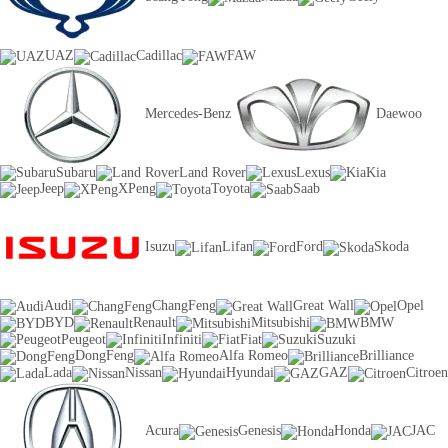
UAZ
Cadillac
FAW
Mercedes-Benz
Daewoo
Subaru
Land Rover
Lexus
Kia
Jeep
XPeng
Toyota
Saab
Isuzu
Lifan
Ford
Skoda
Audi
ChangFeng
Great Wall
Opel
BYD
Renault
Mitsubishi
BMW
Peugeot
Infiniti
Fiat
Suzuki
DongFeng
Alfa Romeo
Brilliance
Lada
Nissan
Hyundai
GAZ
Citroen
Acura
Genesis
Honda
JAC