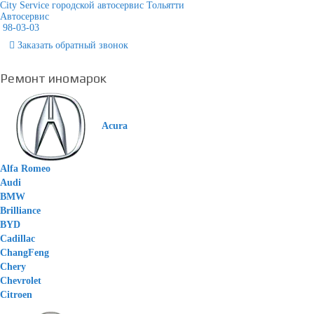
City Service городской автосервис Тольятти
Автосервис
98-03-03
Заказать
обратный
звонок
Ремонт иномарок
Acura
Alfa Romeo
Audi
BMW
Brilliance
BYD
Cadillac
ChangFeng
Chery
Chevrolet
Citroen