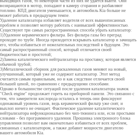
выходящих газов, то некоторой части из них не удается выйти. Они
возвращаются в мотор, попадают в камеру сгорания и разбавляют
топливо. КПД двигателя уменьшается, и автомобиль Kia больше не
может работать в предыдущем темпе.
Удаление катализатора избавляет водителя от всех вышеописанных
проблем и позволяет мотору работать с наивысшей эффективностью.
Существуют три самых распространенных способа убрать катализатор:
1)Удаление керамического фильтра. Без фильтра газы без преград
проходят по трубе. Иногда приходится вскрывать катализатор и зачищать
его, чтобы избавиться от нежелательных последствий в будущем. Это
самый распространенный способ, который отличается своей
бюджетностью и простотой;
2)Замена каталитического нейтрализатора на проставку, которая является
обычной трубой;
3)Металлический сборник для раскаленных газов меняют на новый,
улучшенный, который уже не содержит катализатор. Этот метод
считается самым правильным, но и как следствие отличается своей
большей ценой, по сравнению с предыдущими способами.
Однако в большинстве ситуаций после удаления катализатора значок
"Check engine" продолжает гореть на приборной панели. Это связанно с
тем, что замерители кислорода остались и теперь они фиксируют
одинаковый уровень газов, ведь керамический фильтр уже снят, и
выхлоп ничего не очищает. Фактическое удаление каталитического
нейтрализатора нефункционально без чип-тюнинга или, если простыми
словами - без программного удаления. Прошивка электронного блока
управления позволит вам окончательно избавиться от всех проблем,
связанных с катализатором, а также добавит мощности двигателю
вашего автомобиля Kia.