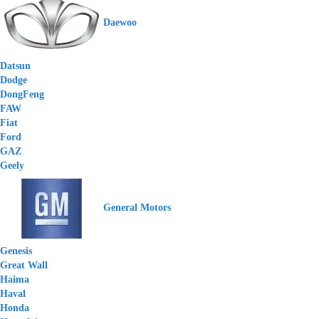
Daewoo
Datsun
Dodge
DongFeng
FAW
Fiat
Ford
GAZ
Geely
General Motors
Genesis
Great Wall
Haima
Haval
Honda