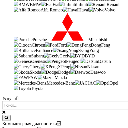
BMW
Fiat
Infiniti
Renault
Alfa Romeo
Haval
Volvo
Porsche
Mitsubishi
Citroen
Ford
DongFeng
Brilliance
SsangYong
Subaru
Geely
BYD
Genesis
Peugeot
Datsun
Chery
XPeng
Nissan
Skoda
Dodge
Daewoo
FAW
Mazda
Mercedes-Benz
JAC
Opel
Toyota
Услуги
Компьютерная диагностика