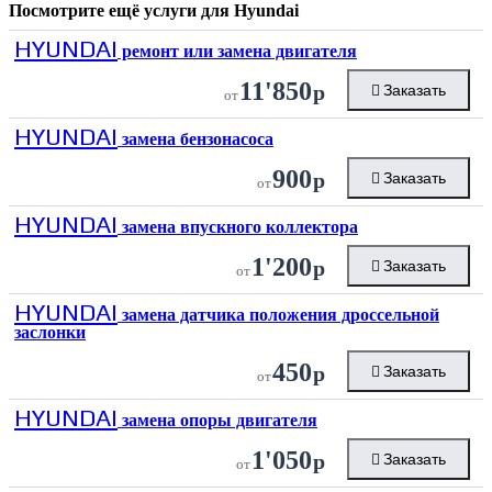
Посмотрите ещё услуги для
Hyundai
HYUNDAI
ремонт или замена двигателя
11'850
р
Заказать
от
HYUNDAI
замена бензонасоса
900
р
Заказать
от
HYUNDAI
замена впускного коллектора
1'200
р
Заказать
от
HYUNDAI
замена датчика положения дроссельной
заслонки
450
р
Заказать
от
HYUNDAI
замена опоры двигателя
1'050
р
Заказать
от