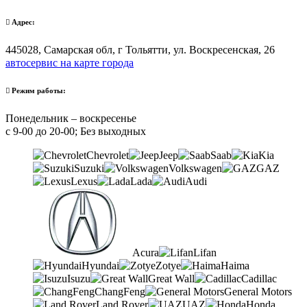
Адрес:
445028, Самарская обл, г Тольятти, ул. Воскресенская, 26
автосервис на карте города
Режим работы:
Понедельник – воскресенье
с 9-00 до 20-00; Без выходных
Chevrolet
Jeep
Saab
Kia
Suzuki
Volkswagen
GAZ
Lexus
Lada
Audi
Acura
Lifan
Hyundai
Zotye
Haima
Isuzu
Great Wall
Cadillac
ChangFeng
General Motors
Land Rover
UAZ
Honda