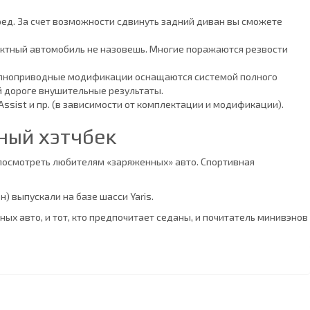
еред. За счет возможности сдвинуть задний диван вы сможете
актный автомобиль не назовешь. Многие поражаются резвости
 Полноприводные модификации оснащаются системой полного
й дороге внушительные результаты.
Assist и пр. (в зависимости от комплектации и модификации).
тный хэтчбек
 посмотреть любителям «заряженных» авто. Спортивная
) выпускали на базе шасси Yaris.
ых авто, и тот, кто предпочитает седаны, и почитатель минивэнов