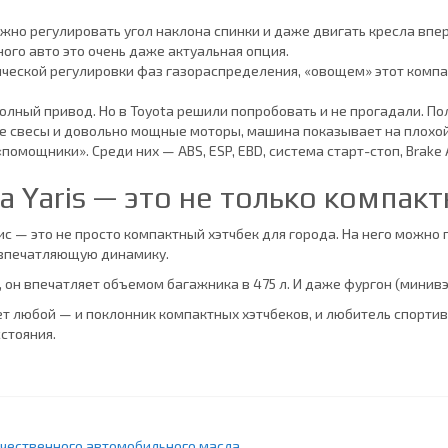
ожно регулировать угол наклона спинки и даже двигать кресла вп
ого авто это очень даже актуальная опция.
ической регулировки фаз газораспределения, «овощем» этот комп
полный привод. Но в Toyota решили попробовать и не прогадали.
ые свесы и довольно мощные моторы, машина показывает на плохо
омощники». Среди них — ABS, ESP, EBD, система старт-стоп, Brake 
 Yaris — это не только компак
 — это не просто компактный хэтчбек для города. На него можно
 впечатляющую динамику.
 он впечатляет объемом багажника в 475 л. И даже фургон (минивэн
т любой — и поклонник компактных хэтчбеков, и любитель спортивн
стояния.
ачественного автомобильного масла