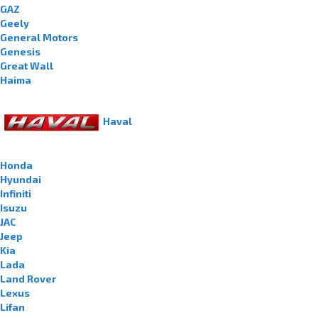
GAZ
Geely
General Motors
Genesis
Great Wall
Haima
Haval
Honda
Hyundai
Infiniti
Isuzu
JAC
Jeep
Kia
Lada
Land Rover
Lexus
Lifan