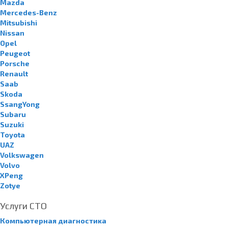
Mazda
Mercedes-Benz
Mitsubishi
Nissan
Opel
Peugeot
Porsche
Renault
Saab
Skoda
SsangYong
Subaru
Suzuki
Toyota
UAZ
Volkswagen
Volvo
XPeng
Zotye
Услуги СТО
Компьютерная диагностика