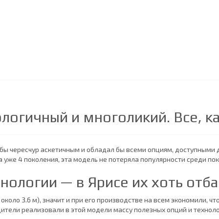
ологичный и многоликий. Все, к
бы чересчур аскетичным и обладал бы всеми опциям, доступными д
да уже 4 поколения, эта модель не потеряла популярности среди п
нологии — в Ярисе их хоть отб
коло 3.6 м), значит и при его производстве на всем экономили, чт
ители реализовали в этой модели массу полезных опций и технолог