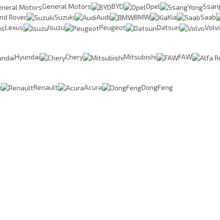
General Motors
BYD
Opel
Ssan
nd Rover
Suzuki
Audi
BMW
Kia
Saab
Lexus
Isuzu
Peugeot
Datsun
Volv
Hyundai
Chery
Mitsubishi
FAW
n
Renault
Acura
DongFeng