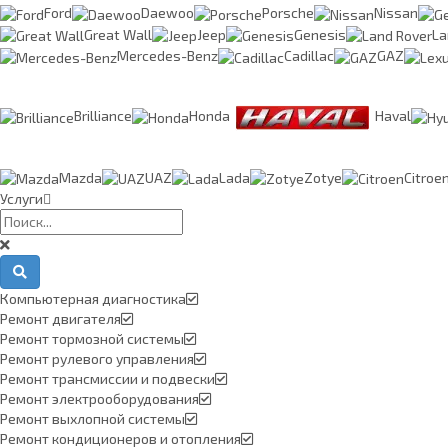
Ford
Daewoo
Porsche
Nissan
Great Wall
Jeep
Genesis
La
Mercedes-Benz
Cadillac
GAZ
Brilliance
Honda
Haval
Mazda
UAZ
Lada
Zotye
Citroe
Услуги
Компьютерная диагностика
Ремонт двигателя
Ремонт тормозной системы
Ремонт рулевого управления
Ремонт трансмиссии и подвески
Ремонт электрооборудования
Ремонт выхлопной системы
Ремонт кондиционеров и отопления