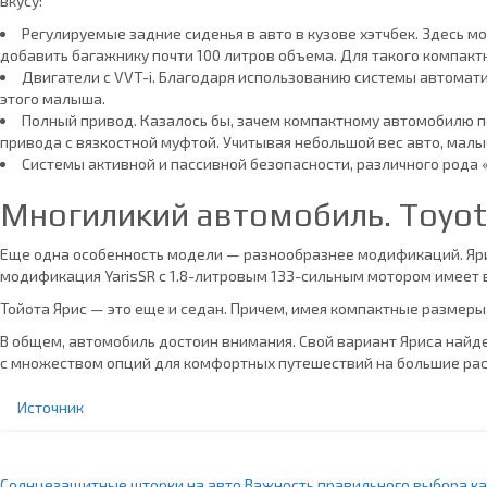
вкусу:
Регулируемые задние сиденья в авто в кузове хэтчбек. Здесь м
добавить багажнику почти 100 литров объема. Для такого компактн
Двигатели с VVT-i. Благодаря использованию системы автомат
этого малыша.
Полный привод. Казалось бы, зачем компактному автомобилю 
привода с вязкостной муфтой. Учитывая небольшой вес авто, мал
Системы активной и пассивной безопасности, различного рода «п
Многиликий автомобиль. Toyota
Еще одна особенность модели — разнообразнее модификаций. Ярис
модификация YarisSR с 1.8-литровым 133-сильным мотором имеет
Тойота Ярис — это еще и седан. Причем, имея компактные размеры,
В общем, автомобиль достоин внимания. Свой вариант Яриса найде
с множеством опций для комфортных путешествий на большие рас
Источник
Солнцезащитные шторки на авто
Важность правильного выбора к