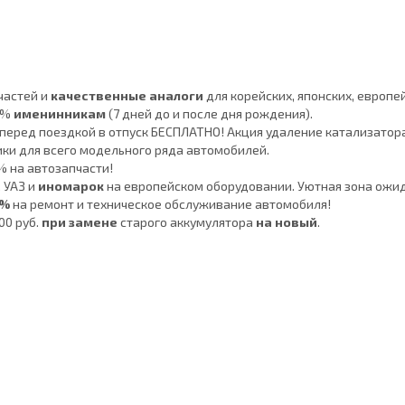
частей и
качественные аналоги
для корейских, японских, европе
7%
именинникам
(7 дней до и после дня рождения).
перед поездкой в отпуск БЕСПЛАТНО! Акция удаление катализатор
ики для всего модельного ряда автомобилей.
 на автозапчасти!
, УАЗ и
иномарок
на европейском оборудовании. Уютная зона ожида
0%
на ремонт и техническое обслуживание автомобиля!
00 руб.
при замене
старого аккумулятора
на новый
.