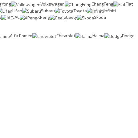
gYong
Volkswagen
ChangFeng
Fiat
Lifan
Subaru
Toyota
Infiniti
o
JAC
XPeng
Geely
Skoda
Alfa Romeo
Chevrolet
Haima
Dodge