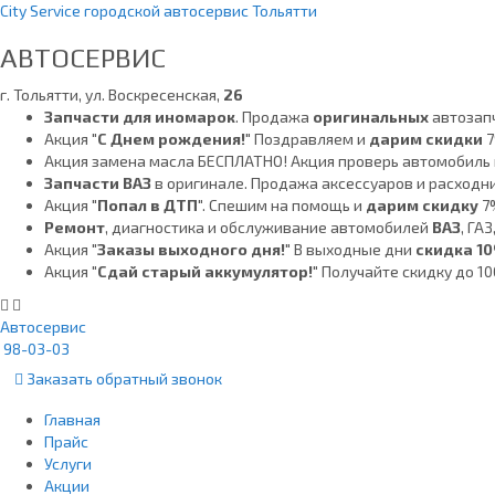
City Service городской автосервис Тольятти
АВТОСЕРВИС
г. Тольятти, ул. Воскресенская,
26
Запчасти для иномарок
. Продажа
оригинальных
автозап
Акция "
С Днем рождения!
" Поздравляем и
дарим скидки
Акция замена масла БЕСПЛАТНО! Акция проверь автомобиль 
Запчасти ВАЗ
в оригинале. Продажа аксессуаров и расходн
Акция "
Попал в ДТП
". Спешим на помощь и
дарим скидку
7%
Ремонт
, диагностика и обслуживание автомобилей
ВАЗ
, ГАЗ
Акция "
Заказы выходного дня!
" В выходные дни
скидка 1
Акция "
Сдай старый аккумулятор!
" Получайте скидку до 10
Автосервис
98-03-03
Заказать
обратный
звонок
Главная
Прайс
Услуги
Акции