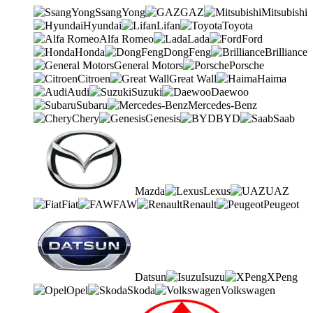
SsangYong
GAZ
Mitsubishi
Hyundai
Lifan
Toyota
Alfa Romeo
Lada
Ford
Honda
DongFeng
Brilliance
General Motors
Porsche
Citroen
Great Wall
Haima
Audi
Suzuki
Daewoo
Subaru
Mercedes-Benz
Chery
Genesis
BYD
Saab
Mazda
Lexus
UAZ
Fiat
FAW
Renault
Peugeot
Datsun
Isuzu
XPeng
Opel
Skoda
Volkswagen