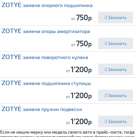
ZOTYE
замена опорного подшипника
750
р
Заказать
от
ZOTYE
замена опоры амортизатора
750
р
Заказать
от
ZOTYE
замена поворотного кулака
1'200
р
Заказать
от
ZOTYE
замена подшипника ступицы
1'200
р
Заказать
от
ZOTYE
замена пружин подвески
1'200
р
Заказать
от
Если не нашли марку или модель своего авто в прайс-листе, тогда
оправьте заявку на ремонт автомобиля через форму заказа ниже