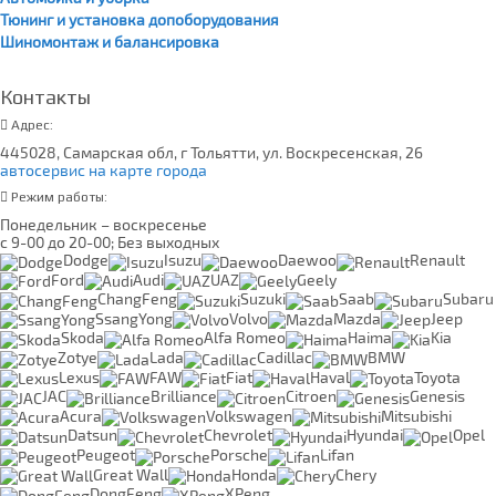
Тюнинг и установка допоборудования
Шиномонтаж и балансировка
Контакты
Адрес:
445028, Самарская обл, г Тольятти, ул. Воскресенская, 26
автосервис на карте города
Режим работы:
Понедельник – воскресенье
с 9-00 до 20-00; Без выходных
Dodge
Isuzu
Daewoo
Renault
Ford
Audi
UAZ
Geely
ChangFeng
Suzuki
Saab
Subaru
SsangYong
Volvo
Mazda
Jeep
Skoda
Alfa Romeo
Haima
Kia
Zotye
Lada
Cadillac
BMW
Lexus
FAW
Fiat
Haval
Toyota
JAC
Brilliance
Citroen
Genesis
Acura
Volkswagen
Mitsubishi
Datsun
Chevrolet
Hyundai
Opel
Peugeot
Porsche
Lifan
Great Wall
Honda
Chery
DongFeng
XPeng