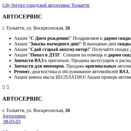
City Service городской автосервис Тольятти
АВТОСЕРВИС
г. Тольятти, ул. Воскресенская,
26
Акция "
С Днем рождения!
" Поздравляем и
дарим скидк
Акция "
Заказы выходного дня!
" В выходные дни
скидк
Акция "
Сдай старый аккумулятор!
" Получайте скидку 
Акция "
Попал в ДТП
". Спешим на помощь и
дарим ски
Запчасти ВАЗ
в оригинале. Продажа аксессуаров и расхо
Запчасти для иномарок
. Продажа
оригинальных
автоза
Ремонт
, диагностика и обслуживание автомобилей
ВАЗ
,
Акция замена масла БЕСПЛАТНО! Акция проверь автом
АВТОСЕРВИС
г. Тольятти, ул. Воскресенская,
26
Автосервис
98-03-03