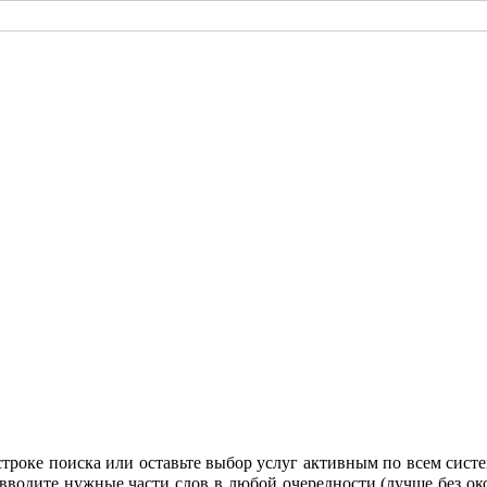
строке поиска или оставьте выбор услуг активным по всем систе
 вводите нужные части слов в любой очередности (лучше без око