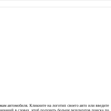
мам автомобиля. Кликните на логотип своего авто или введите
нчаний в словах, чтоб получить больше результатов поиска по