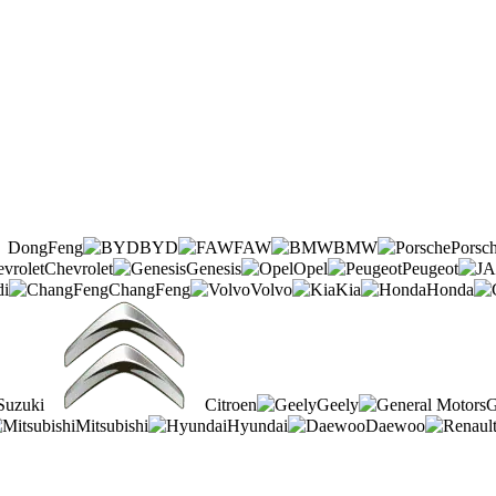
DongFeng
BYD
FAW
BMW
Porsc
Chevrolet
Genesis
Opel
Peugeot
i
ChangFeng
Volvo
Kia
Honda
Suzuki
Citroen
Geely
G
Mitsubishi
Hyundai
Daewoo