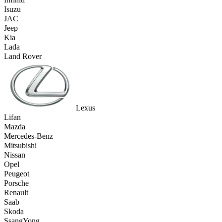
Isuzu
JAC
Jeep
Kia
Lada
Land Rover
Lexus
Lifan
Mazda
Mercedes-Benz
Mitsubishi
Nissan
Opel
Peugeot
Porsche
Renault
Saab
Skoda
SsangYong