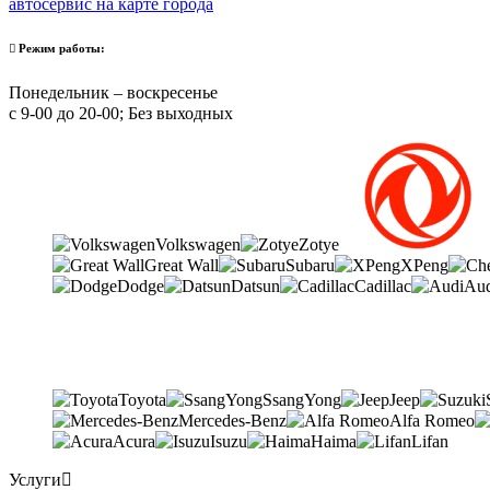
автосервис на карте города
Режим работы:
Понедельник – воскресенье
с 9-00 до 20-00; Без выходных
Volkswagen
Zotye
Great Wall
Subaru
XPeng
Dodge
Datsun
Cadillac
Aud
Toyota
SsangYong
Jeep
Mercedes-Benz
Alfa Romeo
Acura
Isuzu
Haima
Lifan
Услуги