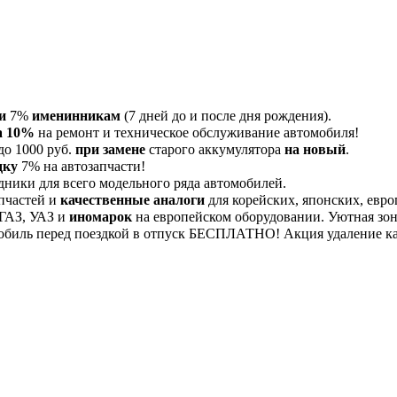
и
7%
именинникам
(7 дней до и после дня рождения).
а 10%
на ремонт и техническое обслуживание автомобиля!
до 1000 руб.
при замене
старого аккумулятора
на новый
.
дку
7% на автозапчасти!
дники для всего модельного ряда автомобилей.
пчастей и
качественные аналоги
для корейских, японских, евро
 ГАЗ, УАЗ и
иномарок
на европейском оборудовании. Уютная зона
обиль перед поездкой в отпуск БЕСПЛАТНО! Акция удаление 