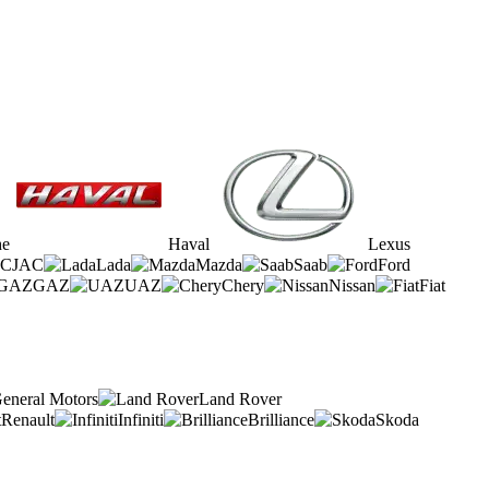
he
Haval
Lexus
JAC
Lada
Mazda
Saab
Ford
GAZ
UAZ
Chery
Nissan
Fiat
eneral Motors
Land Rover
Renault
Infiniti
Brilliance
Skoda