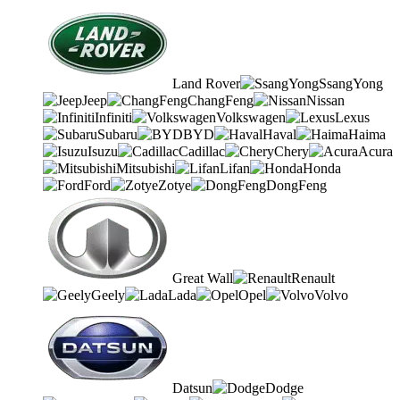
Land Rover
SsangYong
Jeep
ChangFeng
Nissan
Infiniti
Volkswagen
Lexus
Subaru
BYD
Haval
Haima
Isuzu
Cadillac
Chery
Acura
Mitsubishi
Lifan
Honda
Ford
Zotye
DongFeng
Great Wall
Renault
Geely
Lada
Opel
Volvo
Datsun
Dodge