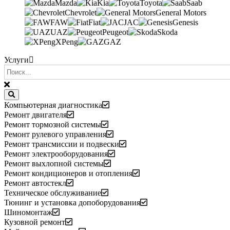
Mazda
Kia
Toyota
Saab
Chevrolet
General Motors
FAW
Fiat
JAC
Genesis
UAZ
Peugeot
Skoda
XPeng
GAZ
Услуги
Компьютерная диагностика
Ремонт двигателя
Ремонт тормозной системы
Ремонт рулевого управления
Ремонт трансмиссии и подвески
Ремонт электрооборудования
Ремонт выхлопной системы
Ремонт кондиционеров и отопления
Ремонт автостекл
Техническое обслуживание
Тюнинг и установка допоборудования
Шиномонтаж
Кузовной ремонт