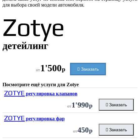
для выбора своей модели автомобиля.
Zotye
детейлинг
1'500
р
Заказать
от
Посмотрите ещё услуги для
Zotye
ZOTYE
регулировка клапанов
1'990
р
Заказать
от
ZOTYE
регулировка фар
450
р
Заказать
от