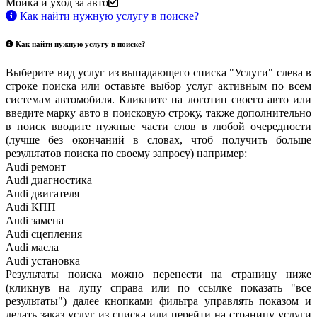
Мойка и уход за авто
Как найти нужную услугу в поиске
?
Как найти нужную услугу в поиске
?
Выберите вид услуг из выпадающего списка "Услуги" слева в
строке поиска или оставьте выбор услуг активным по всем
системам автомобиля. Кликните на логотип своего авто или
введите марку авто в поисковую строку, также дополнительно
в поиск вводите нужные части слов в любой очередности
(лучше без окончаний в словах, чтоб получить больше
результатов поиска по своему запросу) например:
Audi ремонт
Audi
диагностика
Audi
двигателя
Audi
КПП
Audi
замена
Audi
сцепления
Audi
масла
Audi
установка
Результаты поиска можно перенести на страницу ниже
(кликнув на лупу справа или по ссылке показать "все
результаты") далее кнопками фильтра управлять показом и
делать заказ услуг из списка или перейти на страницу услуги