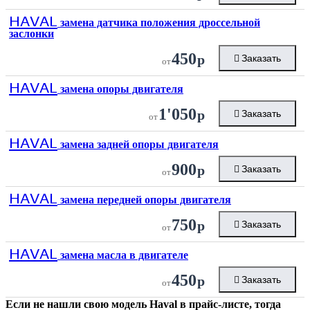
HAVAL
замена датчика положения дроссельной
заслонки
450
р
Заказать
от
HAVAL
замена опоры двигателя
1'050
р
Заказать
от
HAVAL
замена задней опоры двигателя
900
р
Заказать
от
HAVAL
замена передней опоры двигателя
750
р
Заказать
от
HAVAL
замена масла в двигателе
450
р
Заказать
от
Если не нашли свою модель
Haval
в прайс-листе, тогда