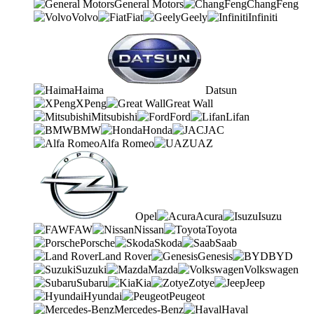
General Motors
ChangFeng
Volvo
Fiat
Geely
Infiniti
Haima
Datsun
XPeng
Great Wall
Mitsubishi
Ford
Lifan
BMW
Honda
JAC
Alfa Romeo
UAZ
Opel
Acura
Isuzu
FAW
Nissan
Toyota
Porsche
Skoda
Saab
Land Rover
Genesis
BYD
Suzuki
Mazda
Volkswagen
Subaru
Kia
Zotye
Jeep
Hyundai
Peugeot
Mercedes-Benz
Haval