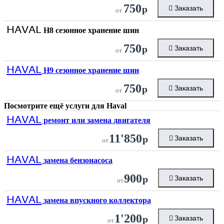
750
р
Заказать
от
HAVAL
H8 сезонное хранение шин
750
р
Заказать
от
HAVAL
H9 сезонное хранение шин
750
р
Заказать
от
Посмотрите ещё услуги для
Haval
HAVAL
ремонт или замена двигателя
11'850
р
Заказать
от
HAVAL
замена бензонасоса
900
р
Заказать
от
HAVAL
замена впускного коллектора
1'200
р
Заказать
от