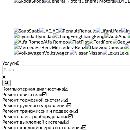
Skoda
General Motors
Saab
JAC
Renault
Lifan
Hyundai
ChangFeng
Audi
Alfa Romeo
Fiat
Ford
Mercedes-Benz
Daewoo
Volkswagen
Nissan
Lexu
Услуги
Компьютерная диагностика
Ремонт двигателя
Ремонт тормозной системы
Ремонт рулевого управления
Ремонт трансмиссии и подвески
Ремонт электрооборудования
Ремонт выхлопной системы
Ремонт кондиционеров и отопления