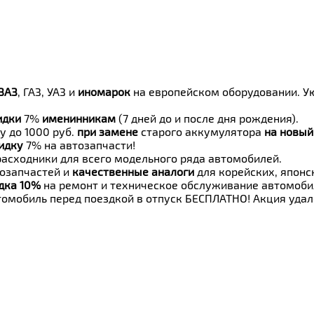
ВАЗ
, ГАЗ, УАЗ и
иномарок
на европейском оборудовании. Ую
идки
7%
именинникам
(7 дней до и после дня рождения).
у до 1000 руб.
при замене
старого аккумулятора
на новый
идку
7% на автозапчасти!
расходники для всего модельного ряда автомобилей.
озапчастей и
качественные аналоги
для корейских, японс
дка 10%
на ремонт и техническое обслуживание автомоби
омобиль перед поездкой в отпуск БЕСПЛАТНО! Акция уда