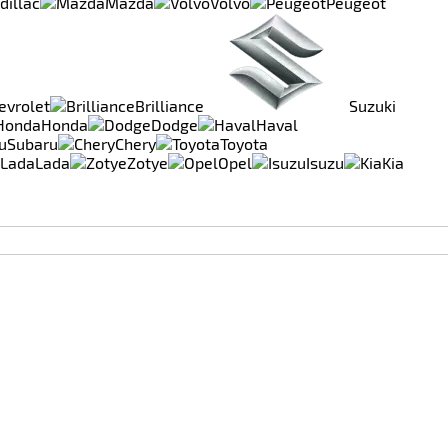
dillac
Mazda
Volvo
Peugeot
evrolet
Brilliance
Suzuki
Honda
Dodge
Haval
Subaru
Chery
Toyota
Lada
Zotye
Opel
Isuzu
Kia