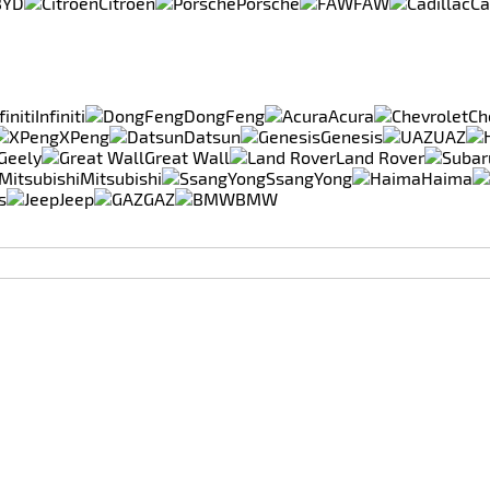
BYD
Citroen
Porsche
FAW
Ca
Infiniti
DongFeng
Acura
Ch
XPeng
Datsun
Genesis
UAZ
Geely
Great Wall
Land Rover
Mitsubishi
SsangYong
Haima
s
Jeep
GAZ
BMW