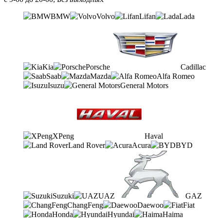
BMW
Volvo
Lifan
Lada
Kia
Porsche
Cadillac
Saab
Mazda
Alfa Romeo
Isuzu
General Motors
XPeng
Haval
Land Rover
Acura
BYD
Suzuki
UAZ
GAZ
ChangFeng
Daewoo
Fiat
Honda
Hyundai
Haima