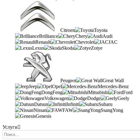
Citroen
Toyota
Brilliance
Chery
Audi
Renault
Chevrolet
JAC
Lexus
Skoda
Zotye
Peugeot
Great Wall
Jeep
Opel
Mercedes-Benz
DongFeng
Mitsubishi
Ford
Volkswagen
Dodge
Geely
Datsun
Infiniti
Subaru
Nissan
FAW
SsangYong
Genesis
Услуги