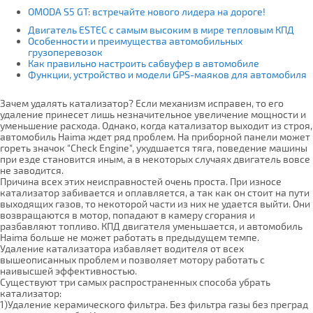
OMODA S5 GT: встречайте нового лидера на дороге!
Двигатель ESTEC с самым высоким в мире тепловым КПД
Особенности и преимущества автомобильных
грузоперевозок
Как правильно настроить сабвуфер в автомобиле
Функции, устройство и модели GPS-маяков для автомобиля
Зачем удалять катализатор? Если механизм исправен, то его
удаление принесет лишь незначительное увеличение мощности и
уменьшение расхода. Однако, когда катализатор выходит из строя,
автомобиль Haima ждет ряд проблем. На приборной панели может
гореть значок "Check Engine", ухудшается тяга, поведение машины
при езде становится иным, а в некоторых случаях двигатель вовсе
не заводится.
Причина всех этих неисправностей очень проста. При износе
катализатор забивается и оплавляется, а так как он стоит на пути
выходящих газов, то некоторой части из них не удается выйти. Они
возвращаются в мотор, попадают в камеру сгорания и
разбавляют топливо. КПД двигателя уменьшается, и автомобиль
Haima больше не может работать в предыдущем темпе.
Удаление катализатора избавляет водителя от всех
вышеописанных проблем и позволяет мотору работать с
наивысшей эффективностью.
Существуют три самых распространенных способа убрать
катализатор:
1)Удаление керамического фильтра. Без фильтра газы без преград