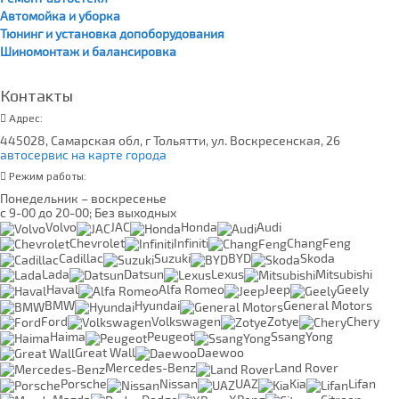
Автомойка и уборка
Тюнинг и установка допоборудования
Шиномонтаж и балансировка
Контакты
Адрес:
445028, Самарская обл, г Тольятти, ул. Воскресенская, 26
автосервис на карте города
Режим работы:
Понедельник – воскресенье
с 9-00 до 20-00; Без выходных
Volvo
JAC
Honda
Audi
Chevrolet
Infiniti
ChangFeng
Cadillac
Suzuki
BYD
Skoda
Lada
Datsun
Lexus
Mitsubishi
Haval
Alfa Romeo
Jeep
Geely
BMW
Hyundai
General Motors
Ford
Volkswagen
Zotye
Chery
Haima
Peugeot
SsangYong
Great Wall
Daewoo
Mercedes-Benz
Land Rover
Porsche
Nissan
UAZ
Kia
Lifan