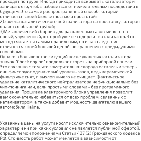
проходят по трубе. Иногда приходится вскрывать катализатор и
зачищать его, чтобы избавиться от нежелательных последствий в
будущем. Это самый распространенный способ, который
отличается своей бюджетностью и простотой;
2)Замена каталитического нейтрализатора на проставку, которая
является обычной трубой;
3)Металлический сборник для раскаленных газов меняют на
новый, улучшенный, который уже не содержит катализатор. Этот
метод считается самым правильным, но и как следствие
отличается своей большей ценой, по сравнению с предыдущими
способами.
Однако в большинстве ситуаций после удаления катализатора
значок "Check engine" продолжает гореть на приборной панели.
Это связанно с тем, что замерители кислорода остались и теперь
они фиксируют одинаковый уровень газов, ведь керамический
фильтр уже снят, и выхлоп ничего не очищает. Фактическое
удаление каталитического нейтрализатора нефункционально без
чип-тюнинга или, если простыми словами - без программного
удаления. Прошивка электронного блока управления позволит
вам окончательно избавиться от всех проблем, связанных с
катализатором, а также добавит мощности двигателю вашего
автомобиля Haima.
Указанные цены на услуги носят исключительно ознакомительный
характер и ни при каких условиях не является публичной офертой,
определяемой положениями Статьи 437 (2) Гражданского кодекса
РФ. Стоимость работ может меняется в зависимости от