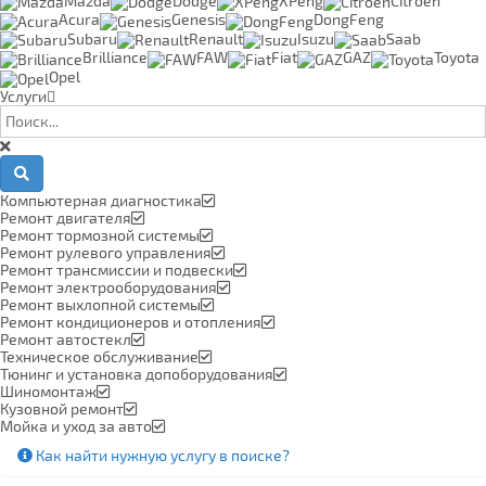
Mazda
Dodge
XPeng
Citroen
Acura
Genesis
DongFeng
Subaru
Renault
Isuzu
Saab
Brilliance
FAW
Fiat
GAZ
Toyota
Opel
Услуги
Компьютерная диагностика
Ремонт двигателя
Ремонт тормозной системы
Ремонт рулевого управления
Ремонт трансмиссии и подвески
Ремонт электрооборудования
Ремонт выхлопной системы
Ремонт кондиционеров и отопления
Ремонт автостекл
Техническое обслуживание
Тюнинг и установка допоборудования
Шиномонтаж
Кузовной ремонт
Мойка и уход за авто
Как найти нужную услугу в поиске
?