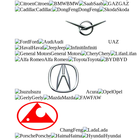
Citroen
BMW
Saab
GAZ
Cadillac
DongFeng
Skoda
Ford
Audi
UAZ
Haval
Jeep
Infiniti
General Motors
Chery
Lifan
Alfa Romeo
Toyota
BYD
Isuzu
Acura
Opel
Geely
Mazda
FAW
ChangFeng
Lada
Porsche
Haima
Hyundai