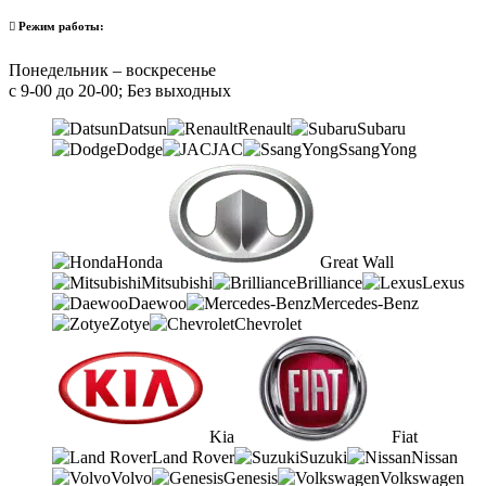
Режим работы:
Понедельник – воскресенье
с 9-00 до 20-00; Без выходных
Datsun
Renault
Subaru
Dodge
JAC
SsangYong
Honda
Great Wall
Mitsubishi
Brilliance
Lexus
Daewoo
Mercedes-Benz
Zotye
Chevrolet
Kia
Fiat
Land Rover
Suzuki
Nissan
Volvo
Genesis
Volkswagen