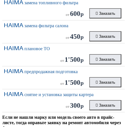
HAIMA
замена топливного фильтра
600
р
Заказать
от
HAIMA
замена фильтра салона
450
р
Заказать
от
HAIMA
плановое ТО
1'500
р
Заказать
от
HAIMA
предпродажная подготовка
1'500
р
Заказать
от
HAIMA
снятие и установка защиты картера
300
р
Заказать
от
Если не нашли марку или модель своего авто в прайс-
листе, тогда оправьте заявку на ремонт автомобиля через