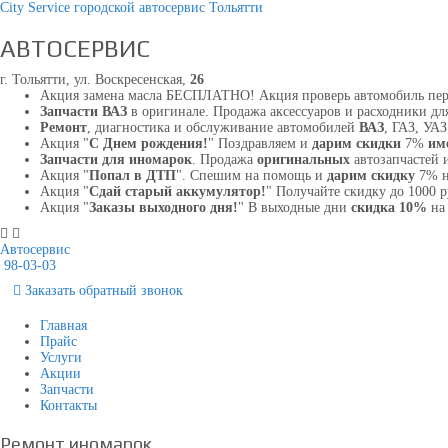
City Service городской автосервис Тольятти
АВТОСЕРВИС
г. Тольятти, ул. Воскресенская,
26
Акция замена масла БЕСПЛАТНО! Акция проверь автомобиль пе
Запчасти ВАЗ
в оригинале. Продажа аксессуаров и расходники для
Ремонт
, диагностика и обслуживание автомобилей
ВАЗ
, ГАЗ, УА
Акция "
С Днем рождения!
" Поздравляем и
дарим скидки
7%
им
Запчасти для иномарок
. Продажа
оригинальных
автозапчастей 
Акция "
Попал в ДТП
". Спешим на помощь и
дарим скидку
7% н
Акция "
Сдай старый аккумулятор!
" Получайте скидку до 1000 
Акция "
Заказы выходного дня!
" В выходные дни
скидка 10%
на 
Автосервис
98-03-03
Заказать
обратный
звонок
Главная
Прайс
Услуги
Акции
Запчасти
Контакты
Ремонт иномарок