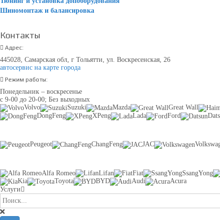
Тюнинг и установка допоборудования
Шиномонтаж и балансировка
Контакты
Адрес:
445028, Самарская обл, г Тольятти, ул. Воскресенская, 26
автосервис на карте города
Режим работы:
Понедельник – воскресенье
с 9-00 до 20-00; Без выходных
Volvo
Suzuki
Mazda
Great Wall
DongFeng
XPeng
Lada
Ford
Dat
Peugeot
ChangFeng
JAC
Volkswa
Alfa Romeo
Lifan
Fiat
SsangYong
Kia
Toyota
BYD
Audi
Acura
Услуги