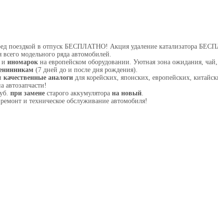
ред поездкой в отпуск БЕСПЛАТНО! Акция удаление катализатора БЕ
 всего модельного ряда автомобилей.
З и
иномарок
на европейском оборудовании. Уютная зона ожидания, чай,
енинникам
(7 дней до и после дня рождения).
и
качественные аналоги
для корейских, японских, европейских, китайск
а автозапчасти!
руб.
при замене
старого аккумулятора
на новый
.
ремонт и техническое обслуживание автомобиля!