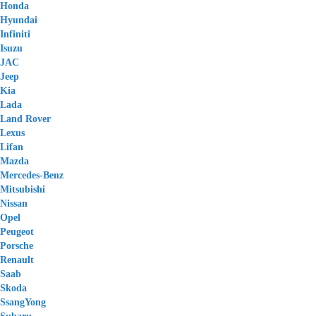
Honda
Hyundai
Infiniti
Isuzu
JAC
Jeep
Kia
Lada
Land Rover
Lexus
Lifan
Mazda
Mercedes-Benz
Mitsubishi
Nissan
Opel
Peugeot
Porsche
Renault
Saab
Skoda
SsangYong