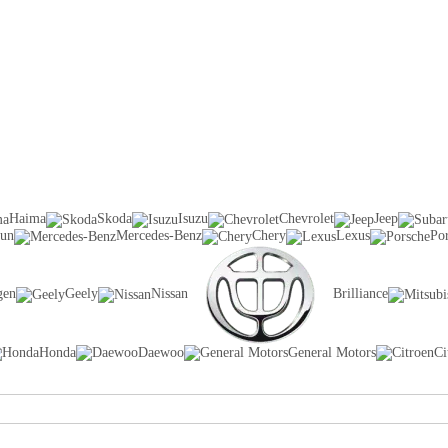
Haima
Skoda
Isuzu
Chevrolet
Jeep
sun
Mercedes-Benz
Chery
Lexus
Po
gen
Geely
Nissan
Brilliance
Honda
Daewoo
General Motors
Ci