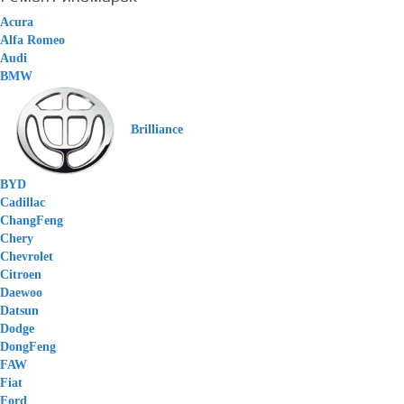
Acura
Alfa Romeo
Audi
BMW
Brilliance
BYD
Cadillac
ChangFeng
Chery
Chevrolet
Citroen
Daewoo
Datsun
Dodge
DongFeng
FAW
Fiat
Ford