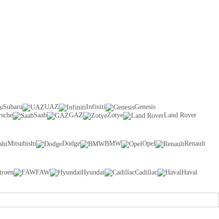
Subaru
UAZ
Infiniti
Genesis
rsche
Saab
GAZ
Zotye
Land Rover
Mitsubishi
Dodge
BMW
Opel
Renault
troen
FAW
Hyundai
Cadillac
Haval