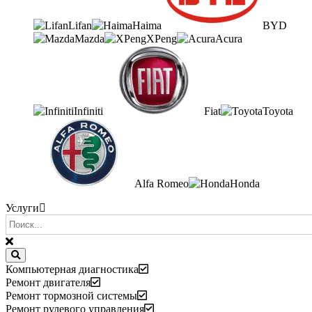
Lifan
Haima
BYD
Mazda
XPeng
Acura
Infiniti
Fiat
Toyota
Alfa Romeo
Honda
Услуги
Компьютерная диагностика
Ремонт двигателя
Ремонт тормозной системы
Ремонт рулевого управления