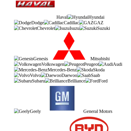
Haval
Hyundai
Dodge
Cadillac
GAZ
Chevrolet
Isuzu
Suzuki
Genesis
Mitsubishi
Volkswagen
Peugeot
Audi
Mercedes-Benz
Skoda
Volvo
Daewoo
Saab
Subaru
Brilliance
Ford
Geely
General Motors