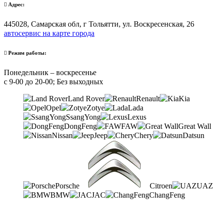
Адрес:
445028, Самарская обл, г Тольятти, ул. Воскресенская, 26
автосервис на карте города
Режим работы:
Понедельник – воскресенье
с 9-00 до 20-00; Без выходных
Land Rover
Renault
Kia
Opel
Zotye
Lada
SsangYong
Lexus
DongFeng
FAW
Great Wall
Nissan
Jeep
Chery
Datsun
Porsche
Citroen
UAZ
BMW
JAC
ChangFeng