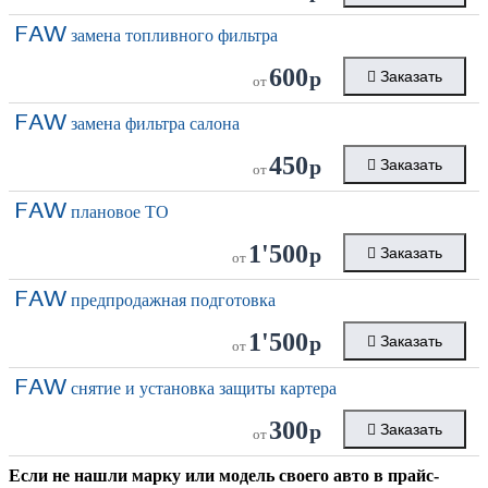
FAW
замена топливного фильтра
600
р
Заказать
от
FAW
замена фильтра салона
450
р
Заказать
от
FAW
плановое ТО
1'500
р
Заказать
от
FAW
предпродажная подготовка
1'500
р
Заказать
от
FAW
снятие и установка защиты картера
300
р
Заказать
от
Если не нашли марку или модель своего авто в прайс-