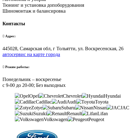
Тюнинг и установка допоборудования
Шиномонтаж и балансировка
Контакты
Адрес:
445028, Самарская обл, г Тольятти, ул. Воскресенская, 26
автосервис на карте города
Режим работы:
Понедельник – воскресенье
с 9-00 до 20-00; Без выходных
Opel
Chevrolet
Hyundai
Cadillac
Audi
Toyota
Zotye
Subaru
Nissan
JAC
Suzuki
Renault
Lifan
Volkswagen
Peugeot