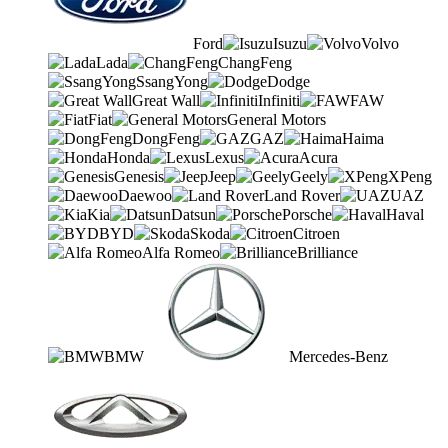
Ford
Isuzu
Volvo
Lada
ChangFeng
SsangYong
Dodge
Great Wall
Infiniti
FAW
Fiat
General Motors
DongFeng
GAZ
Haima
Honda
Lexus
Acura
Genesis
Jeep
Geely
XPeng
Daewoo
Land Rover
UAZ
Kia
Datsun
Porsche
Haval
BYD
Skoda
Citroen
Alfa Romeo
Brilliance
BMW
Mercedes-Benz