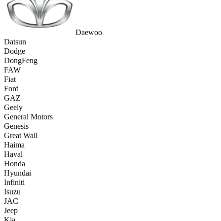
Daewoo
Datsun
Dodge
DongFeng
FAW
Fiat
Ford
GAZ
Geely
General Motors
Genesis
Great Wall
Haima
Haval
Honda
Hyundai
Infiniti
Isuzu
JAC
Jeep
Kia