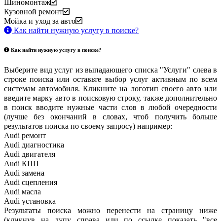
Шиномонтаж
Кузовной ремонт
Мойка и уход за авто
Как найти нужную услугу в поиске
?
Как найти нужную услугу в поиске
?
Выберите вид услуг из выпадающего списка "Услуги" слева в
строке поиска или оставьте выбор услуг активным по всем
системам автомобиля. Кликните на логотип своего авто или
введите марку авто в поисковую строку, также дополнительно
в поиск вводите нужные части слов в любой очередности
(лучше без окончаний в словах, чтоб получить больше
результатов поиска по своему запросу) например:
Audi ремонт
Audi
диагностика
Audi
двигателя
Audi
КПП
Audi
замена
Audi
сцепления
Audi
масла
Audi
установка
Результаты поиска можно перенести на страницу ниже
(кликнув на лупу справа или по ссылке показать "все