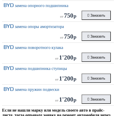
BYD
замена опорного подшипника
750
р
Заказать
от
BYD
замена опоры амортизатора
750
р
Заказать
от
BYD
замена поворотного кулака
1'200
р
Заказать
от
BYD
замена подшипника ступицы
1'200
р
Заказать
от
BYD
замена пружин подвески
1'200
р
Заказать
от
Если не нашли марку или модель своего авто в прайс-
листе, тогда оправьте заявку на ремонт автомобиля через