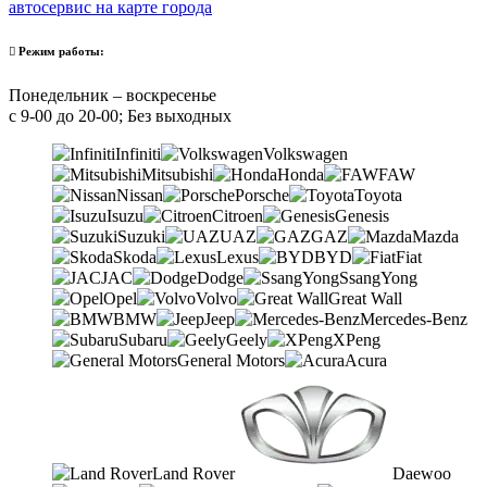
автосервис на карте города
Режим работы:
Понедельник – воскресенье
с 9-00 до 20-00; Без выходных
Infiniti
Volkswagen
Mitsubishi
Honda
FAW
Nissan
Porsche
Toyota
Isuzu
Citroen
Genesis
Suzuki
UAZ
GAZ
Mazda
Skoda
Lexus
BYD
Fiat
JAC
Dodge
SsangYong
Opel
Volvo
Great Wall
BMW
Jeep
Mercedes-Benz
Subaru
Geely
XPeng
General Motors
Acura
Land Rover
Daewoo