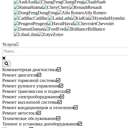
Audi
ChangFeng
Saab
Haima
Chery
Renault
DongFeng
Alfa Romeo
Cadillac
Lada
Kia
Hyundai
Peugeot
Haval
Chevrolet
Datsun
Ford
Brilliance
Lifan
Zotye
Услуги
Компьютерная диагностика
Ремонт двигателя
Ремонт тормозной системы
Ремонт рулевого управления
Ремонт трансмиссии и подвески
Ремонт электрооборудования
Ремонт выхлопной системы
Ремонт кондиционеров и отопления
Ремонт автостекл
Техническое обслуживание
Тюнинг и установка допоборудования