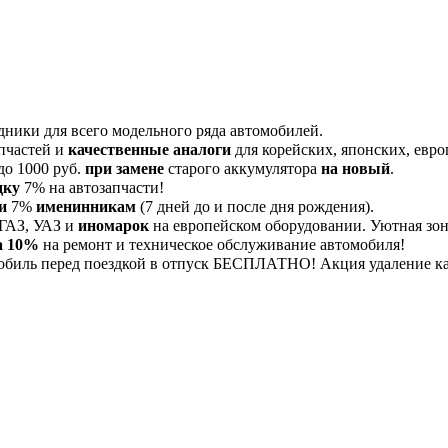
дники для всего модельного ряда автомобилей.
пчастей и
качественные аналоги
для корейских, японских, евро
до 1000 руб.
при замене
старого аккумулятора
на новый
.
дку
7% на автозапчасти!
и
7%
именинникам
(7 дней до и после дня рождения).
 ГАЗ, УАЗ и
иномарок
на европейском оборудовании. Уютная зона
а 10%
на ремонт и техническое обслуживание автомобиля!
обиль перед поездкой в отпуск БЕСПЛАТНО! Акция удаление 