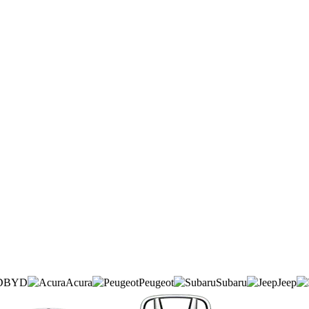
BYD
Acura
Peugeot
Subaru
Jeep