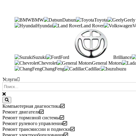
BMW
Datsun
Toyota
Geely
Hyundai
Land Rover
V
Suzuki
Ford
Brilliance
Chevrolet
General Motors
ChangFeng
Cadillac
Isuzu
Услуги
Компьютерная диагностика
Ремонт двигателя
Ремонт тормозной системы
Ремонт рулевого управления
Ремонт трансмиссии и подвески
Ремонт электрооборудования