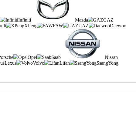
i
Infiniti
Mazda
GAZ
ult
XPeng
FAW
UAZ
Daewoo
Porsche
Opel
Saab
Nissan
Lexus
Volvo
Lifan
SsangYong