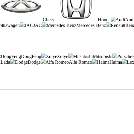
Chery
Honda
Aud
olkswagen
JAC
Mercedes-Benz
Rena
DongFeng
Zotye
Mitsubishi
Lada
Dodge
Alfa Romeo
Haima