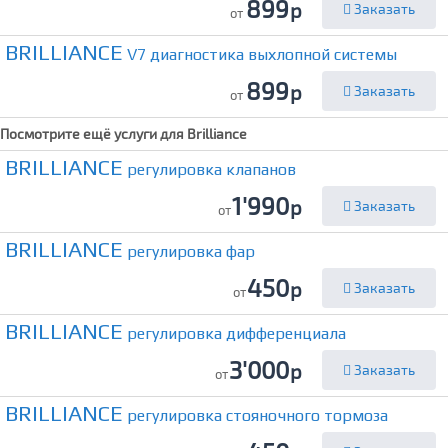
899
р
Заказать
от
BRILLIANCE
V7 диагностика выхлопной системы
899
р
Заказать
от
Посмотрите ещё услуги для
Brilliance
BRILLIANCE
регулировка клапанов
1'990
р
Заказать
от
BRILLIANCE
регулировка фар
450
р
Заказать
от
BRILLIANCE
регулировка дифференциала
3'000
р
Заказать
от
BRILLIANCE
регулировка стояночного тормоза