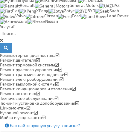
Hyundai
Mitsubishi
Isuzu
Renault
General Motors
UAZ
Fiat
XPeng
Zotye
BYD
Saab
Volvo
Citroen
Ford
Land Rover
Acura
Nissan
Услуги
Компьютерная диагностика
Ремонт двигателя
Ремонт тормозной системы
Ремонт рулевого управления
Ремонт трансмиссии и подвески
Ремонт электрооборудования
Ремонт выхлопной системы
Ремонт кондиционеров и отопления
Ремонт автостекл
Техническое обслуживание
Тюнинг и установка допоборудования
Шиномонтаж
Кузовной ремонт
Мойка и уход за авто
Как найти нужную услугу в поиске
?