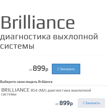
Brilliance
диагностика выхлопной
системы
899
р
Заказать
от
Выберите свою модель
Brilliance
BRILLIANCE
BS4 (M2) диагностика выхлопной
системы
899
р
Заказать
от