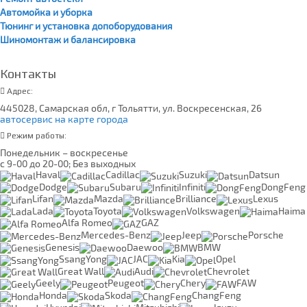
Автомойка и уборка
Тюнинг и установка допоборудования
Шиномонтаж и балансировка
Контакты
Адрес:
445028, Самарская обл, г Тольятти, ул. Воскресенская, 26
автосервис на карте города
Режим работы:
Понедельник – воскресенье
с 9-00 до 20-00; Без выходных
Haval
Cadillac
Suzuki
Datsun
Dodge
Subaru
Infiniti
DongFeng
Lifan
Mazda
Brilliance
Lexus
Lada
Toyota
Volkswagen
Haima
Alfa Romeo
GAZ
Mercedes-Benz
Jeep
Porsche
Genesis
Daewoo
BMW
SsangYong
JAC
Kia
Opel
Great Wall
Audi
Chevrolet
Geely
Peugeot
Chery
FAW
Honda
Skoda
ChangFeng