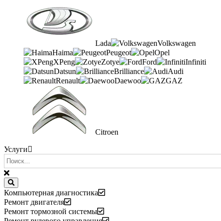
Lada
Volkswagen
Haima
Peugeot
Opel
XPeng
Zotye
Ford
Infiniti
Datsun
Brilliance
Audi
Renault
Daewoo
GAZ
Citroen
Услуги
Компьютерная диагностика
Ремонт двигателя
Ремонт тормозной системы
Ремонт рулевого управления