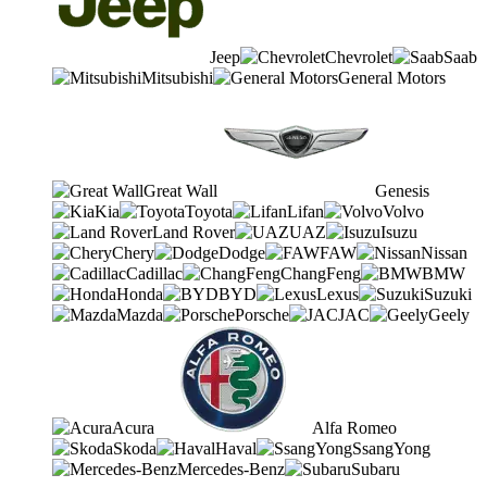
Jeep
Chevrolet
Saab
Mitsubishi
General Motors
Great Wall
Genesis
Kia
Toyota
Lifan
Volvo
Land Rover
UAZ
Isuzu
Chery
Dodge
FAW
Nissan
Cadillac
ChangFeng
BMW
Honda
BYD
Lexus
Suzuki
Mazda
Porsche
JAC
Geely
Acura
Alfa Romeo
Skoda
Haval
SsangYong
Mercedes-Benz
Subaru