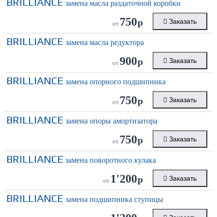
BRILLIANCE
замена масла раздаточной коробки
750
р
Заказать
от
BRILLIANCE
замена масла редуктора
900
р
Заказать
от
BRILLIANCE
замена опорного подшипника
750
р
Заказать
от
BRILLIANCE
замена опоры амортизатора
750
р
Заказать
от
BRILLIANCE
замена поворотного кулака
1'200
р
Заказать
от
BRILLIANCE
замена подшипника ступицы