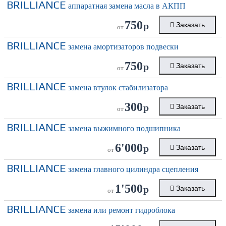
BRILLIANCE
аппаратная замена масла в АКПП
750
р
Заказать
от
BRILLIANCE
замена амортизаторов подвески
750
р
Заказать
от
BRILLIANCE
замена втулок стабилизатора
300
р
Заказать
от
BRILLIANCE
замена выжимного подшипника
6'000
р
Заказать
от
BRILLIANCE
замена главного цилиндра сцепления
1'500
р
Заказать
от
BRILLIANCE
замена или ремонт гидроблока