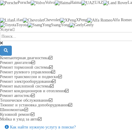
Porsche
Volvo
Haima
UAZ
La
Lifan
Chevrolet
XPeng
Alfa Rome
Toyota
SsangYong
Geely
Услуги
Компьютерная диагностика
Ремонт двигателя
Ремонт тормозной системы
Ремонт рулевого управления
Ремонт трансмиссии и подвески
Ремонт электрооборудования
Ремонт выхлопной системы
Ремонт кондиционеров и отопления
Ремонт автостекл
Техническое обслуживание
Тюнинг и установка допоборудования
Шиномонтаж
Кузовной ремонт
Мойка и уход за авто
Как найти нужную услугу в поиске
?