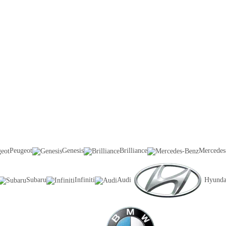
Peugeot
Genesis
Brilliance
Mercedes
Subaru
Infiniti
Audi
Hyunda