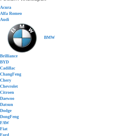
Acura
Alfa Romeo
Audi
BMW
Brilliance
BYD
Cadillac
ChangFeng
Chery
Chevrolet
Citroen
Daewoo
Datsun
Dodge
DongFeng
FAW
Fiat
Ford