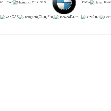
nd Rover
Mitsubishi
BMW
Haval
o
GAZ
ChangFeng
Daewoo
Isuzu