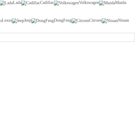
Lada
Cadillac
Volkswagen
Mazda
Lexus
Jeep
DongFeng
Citroen
Nissan