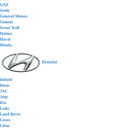
GAZ
Geely
General Motors
Genesis
Great Wall
Haima
Haval
Honda
Hyundai
Infiniti
Isuzu
JAC
Jeep
Kia
Lada
Land Rover
Lexus
Lifan