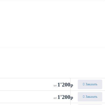
1'200
р
Заказать
от
1'200
р
Заказать
от