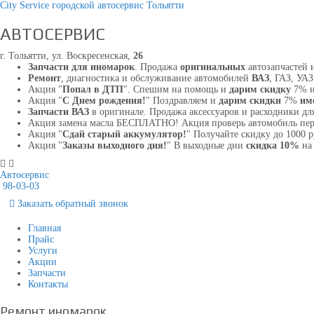
City Service городской автосервис Тольятти
АВТОСЕРВИС
г. Тольятти, ул. Воскресенская,
26
Запчасти для иномарок
. Продажа
оригинальных
автозапчастей 
Ремонт
, диагностика и обслуживание автомобилей
ВАЗ
, ГАЗ, УА
Акция "
Попал в ДТП
". Спешим на помощь и
дарим скидку
7% н
Акция "
С Днем рождения!
" Поздравляем и
дарим скидки
7%
им
Запчасти ВАЗ
в оригинале. Продажа аксессуаров и расходники для
Акция замена масла БЕСПЛАТНО! Акция проверь автомобиль пе
Акция "
Сдай старый аккумулятор!
" Получайте скидку до 1000 
Акция "
Заказы выходного дня!
" В выходные дни
скидка 10%
на 
Автосервис
98-03-03
Заказать
обратный
звонок
Главная
Прайс
Услуги
Акции
Запчасти
Контакты
Ремонт иномарок