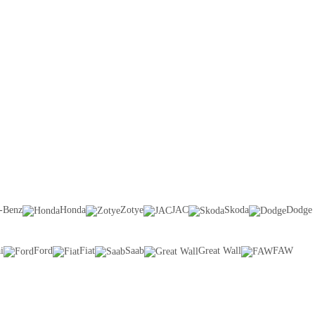
-Benz
Honda
Zotye
JAC
Skoda
Dodge
i
Ford
Fiat
Saab
Great Wall
FAW