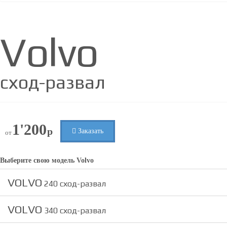
Volvo
сход-развал
1'200
р
Заказать
от
Выберите свою модель
Volvo
VOLVO
240 сход-развал
VOLVO
340 сход-развал