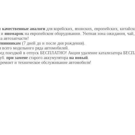
и
качественные аналоги
для корейских, японских, европейских, китайск
З и
иномарок
на европейском оборудовании. Уютная зона ожидания, чай,
а автозапчасти!
енинникам
(7 дней до и после дня рождения).
 всего модельного ряда автомобилей.
ред поездкой в отпуск БЕСПЛАТНО! Акция удаление катализатора БЕ
руб.
при замене
старого аккумулятора
на новый
.
ремонт и техническое обслуживание автомобиля!