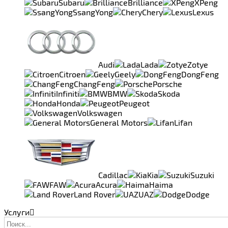
Subaru
Brilliance
XPeng
SsangYong
Chery
Lexus
Audi
Lada
Zotye
Citroen
Geely
DongFeng
ChangFeng
Porsche
Infiniti
BMW
Skoda
Honda
Peugeot
Volkswagen
General Motors
Lifan
Cadillac
Kia
Suzuki
FAW
Acura
Haima
Land Rover
UAZ
Dodge
Услуги