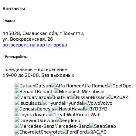
Контакты
Адрес:
445028, Самарская обл, г Тольятти,
ул. Воскресенская, 26
автосервис на карте города
Режим работы:
Понедельник – воскресенье
с 9-00 до 20-00; Без выходных
Datsun
Alfa Romeo
Opel
Renault
Mitsubishi
Mazda
Fiat
Nissan
GAZ
Isuzu
Hyundai
Volvo
Genesis
Haval
BYD
Toyota
Great Wall
Daewoo
Jeep
Mercedes-Benz
Saab
Chevrolet
Ford
JAC